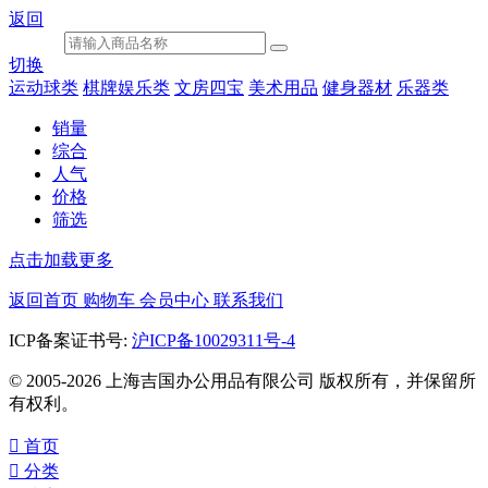
返回
切换
运动球类
棋牌娱乐类
文房四宝
美术用品
健身器材
乐器类
销量
综合
人气
价格
筛选
点击加载更多
返回首页
购物车
会员中心
联系我们
ICP备案证书号:
沪ICP备10029311号-4
© 2005-2026 上海吉国办公用品有限公司 版权所有，并保留所
有权利。

首页

分类