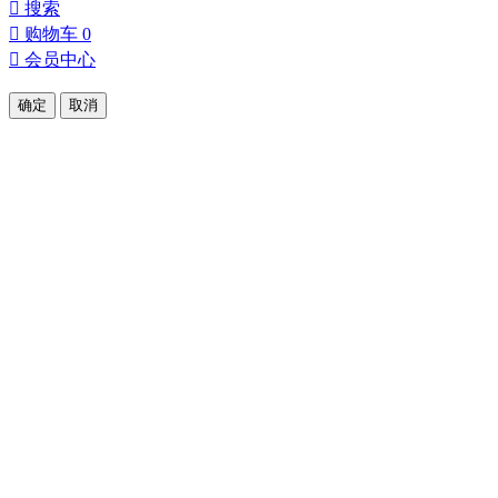

搜索

购物车
0

会员中心
确定
取消