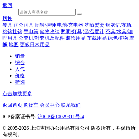
返回
切换
餐具
雨伞雨具
闹钟/挂钟
电池/充电器
洗晒熨烫
烟灰缸/花瓶
粘钩挂钩
手电筒
储物收纳
照明/灯具
湿/温度计
茶具/水具/咖
啡用具
伞套机/鞋套机及配件
装饰用品
车载用品
绿色植物
旗
帜
地图
更多日常用品
销量
综合
人气
价格
筛选
点击加载更多
返回首页
购物车
会员中心
联系我们
ICP备案证书号:
沪ICP备10029311号-4
© 2005-2026 上海吉国办公用品有限公司 版权所有，并保留所
有权利。