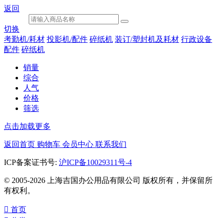
返回
切换
考勤机/耗材
投影机/配件
碎纸机
装订/塑封机及耗材
行政设备
配件
碎纸机
销量
综合
人气
价格
筛选
点击加载更多
返回首页
购物车
会员中心
联系我们
ICP备案证书号:
沪ICP备10029311号-4
© 2005-2026 上海吉国办公用品有限公司 版权所有，并保留所
有权利。

首页