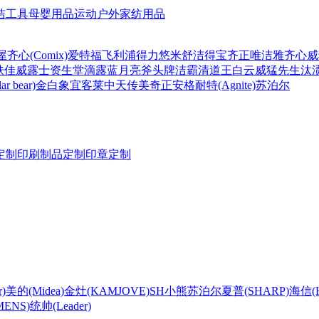
洁工具
母婴用品
运动户外
家纺用品
屋
齐心(Comix)
爱特福
飞利浦
得力
悠米
舒洁
得宝
齐正
唯洁雅
齐心
威
肤佳
威露士
资生堂
滴露
蓝月亮
斧头牌
洁霸
清道王
白云
威猛先生
汰
r bear)
金白象
宜客莱
中天
传美
奇正
安格耐特(Agnite)
苏泊尔
定制
印刷制品定制
印章定制
)
美的(Midea)
金灶(KAMJOVE)
SH
小熊
苏泊尔
夏普(SHARP)
海信(Hi
ENS)
统帅(Leader)