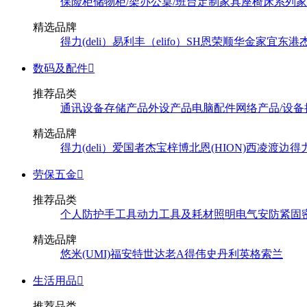
保险柜
储物柜/架
办公桌/班台
定制家具
座椅
床系列
家
精选品牌
得力(deli）
易利丰（elifo）
SH
恩荣
顺华
金家宜
东港
数码及配件

推荐品类
通讯设备
存储产品
外设产品
电脑配件
网络产品/设备
精选品牌
得力(deli）
爱国者
杰宝
梓博
北恩(HION)
西凌
渡边
得
劳保五金

推荐品类
个人防护
手工具
动力工具及耗材
照明
电气
安防
紧固
精选品牌
悠米(UMI)
福安特
世达
老A
得伟
史丹利
英格索兰
生活用品

推荐品类