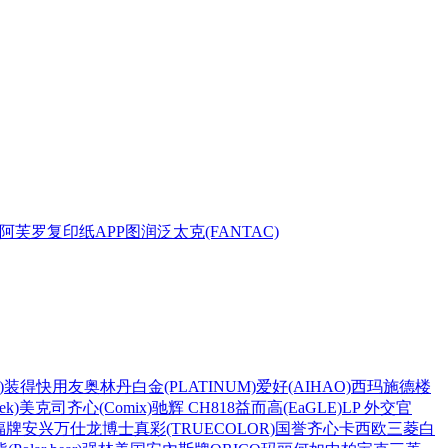
阿芙罗复印纸
APP
图润
泛太克(FANTAC)
)
装得快
用友
奥林丹
白金(PLATINUM)
爱好(AIHAO)
西玛
施德楼
k)
美克司
齐心(Comix)
驰辉 CH818
益而高(EaGLE)
LP 外交官
福牌
安兴
万仕龙
博士
真彩(TRUECOLOR)
国誉
齐心
卡西欧
三菱
白