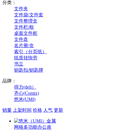
分类：
文件夹
文件袋/文件套
文件整理盒
文件栏/框
桌面文件柜
文件盘
名片册/盒
索引（分页纸）
纸质挂快劳
书立
钥匙扣/钥匙牌
品牌：
得力(deli）
齐心(Comix)
悠米(UMI)
销量
上架时间
价格
人气
更新