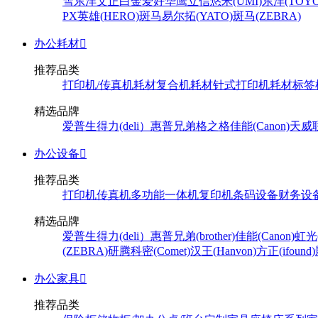
雪
东洋
文正
白金
爱好
华鹰
立信
悠米(UMI)
东洋(TOYO
PX
英雄(HERO)
斑马
易尔拓(YATO)
斑马(ZEBRA)
办公耗材

推荐品类
打印机/传真机耗材
复合机耗材
针式打印机耗材
标签
精选品牌
爱普生
得力(deli）
惠普
兄弟
格之格
佳能(Canon)
天威
办公设备

推荐品类
打印机
传真机
多功能一体机
复印机
条码设备
财务设
精选品牌
爱普生
得力(deli）
惠普
兄弟(brother)
佳能(Canon)
虹光(
(ZEBRA)
研腾
科密(Comet)
汉王(Hanvon)
方正(ifound)
办公家具

推荐品类