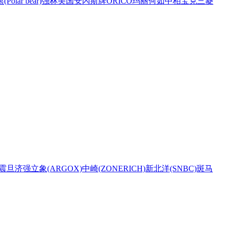
Polar bear)
强林
美国安內斯牌
ORICO
玛丽
何如
中柏
宝克
三菱
震旦
济强
立象(ARGOX)
中崎(ZONERICH)
新北洋(SNBC)
斑马