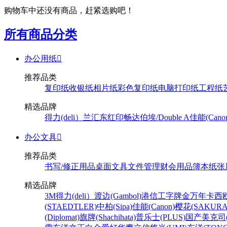
购物车中还没有商品，赶紧选购吧！
所有商品分类
办公用纸

推荐品类
复印纸
收银纸
相片纸
彩色复印纸
电脑打印纸
工程纸
精选品牌
得力(deli）
兰汇东
红印畅
达伯埃/Double A
佳能(Cano
办公文具

推荐品类
书写/修正用品
桌面文具
文件管理
财会用品
簿本纸张
精选品牌
3M
得力(deli）
渡边(Gambol)
港信
工字牌
金万年
卡西欧
(STAEDTLER)
中柏(Sipa)
佳能(Canon)
樱花(SAKURA
(Diplomat)
旗牌(Shachihata)
普乐士(PLUS)
国产
美克司(