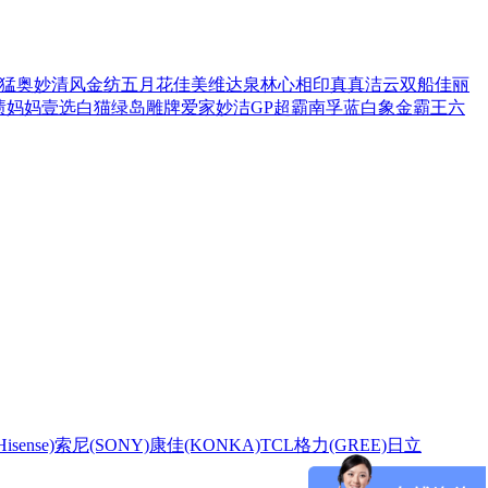
猛
奥妙
清风
金纺
五月花
佳美
维达
泉林
心相印
真真
洁云
双船
佳丽
渍
妈妈壹选
白猫
绿岛
雕牌
爱家
妙洁
GP超霸
南孚
蓝白象
金霸王
六
sense)
索尼(SONY)
康佳(KONKA)
TCL
格力(GREE)
日立