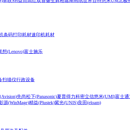
)
卓联
SH
益而高
红双喜
健生
辉柏嘉
南韩纸世界
百特
悠米UM
北极熊(
机条码打印耗材
速印机耗材
联想(Lenovo)
富士施乐
备
扫描仪
行政设备
Avision)
先尚
松下(Panasonic)
夏普
得力
科密
立信
悠米(UMI)
富士通
影源(WinMage)
精益(Plustek)
紫光(UNIS)
良田(eloam)