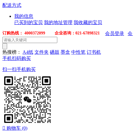
配送方式
我的信息
已买到的宝贝
我的地址管理
我收藏的宝贝
订购热线： 4000372099 企业咨询：021-67898321
会员登录
会
热搜榜：
A4纸
文件夹
硒鼓
墨盒
中性笔
订书机
手机扫码购买
扫一扫手机购买

购物车
(0)