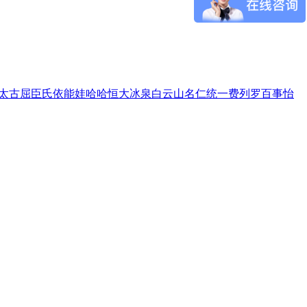
太古
屈臣氏
依能
娃哈哈
恒大冰泉
白云山
名仁
统一
费列罗
百事
怡