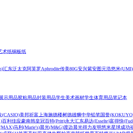
艺术纸
铜板纸
n)
汇东
泛太克
阿芙罗Aphrodite
传美80G
安兴
紫安图
元浩
悠米(UMI)
展示用品
胶粘用品
封装用品
学生美术画材
学生体育用品
笔记本
(CASIO)
美邦祈富
上海
施德楼
树德
雄狮
中华铅笔
国誉(KOKUYO
)
百利佳
应豪
南韩皇冠
百特(Pritt)
永大
汇东
易达(Esselte)
富得快(Fude
MAX)
马利(Marie's)
晨光(M&G)
渡边
晨光
得力
友明
悠米
星球
成功