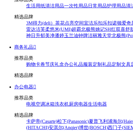
生活用纸
清洁用品
一次性用品
日常用品
护理用品
清
精选品牌
3M
得力(deli）
茶花
点亮空间
宜洁
乐扣乐扣
诺顿
爱奇
雷达
洁芙柔
悠米(UMI)
超霸
北极熊
姚记
SH
红双喜
舒
神
日升
郁美净
潘婷
玉兰油
钟牌
洁丽雅
天堂
北极熊(Pola
商务礼品

推荐品类
购物卡卷
节庆礼盒
办公礼品
服装定制
礼品定制
文具
精选品牌
办公电器

推荐品类
电视
空调
冰箱
洗衣机
厨房电器
生活电器
精选品牌
卡萨帝(Casarte)
松下(Panasonic)
夏普
飞利浦
海尔(Haier
(HITACHI)
安淇尔(Anqier)
博世(BOSCH)
西门子(SIEM