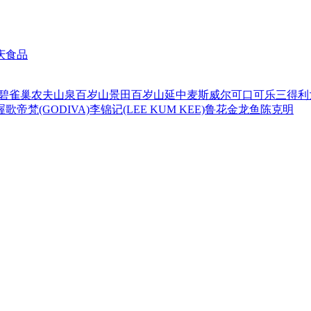
庆食品
碧
雀巢
农夫山泉
百岁山
景田百岁山
延中
麦斯威尔
可口可乐
三得利
喔
歌帝梵(GODIVA)
李锦记(LEE KUM KEE)
鲁花
金龙鱼
陈克明