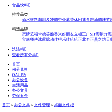
食品饮料

推荐品类
酒水饮料
咖啡及冲调
中外茗茶
休闲速食
粮油调味
节
精选品牌
恋牌
艺福堂
德芙
脆香米
好丽友
立顿
正广
SH
雪菲力
雪
宝
康师傅
冰露
脉动
佳得乐
哇哈哈
正北
奇正
燕之坊
天
洗洁精

查看所有分类

首页
积分兑换
OA用纸
办公设备
生活用品
办公文具
劳保五金
首页
办公文具
文件管理
桌面文件柜
>
>
>