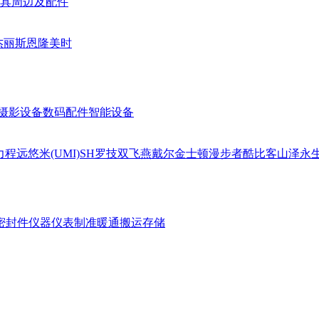
具周边及配件
杰丽斯
恩隆
美时
摄影设备
数码配件
智能设备
力
程远
悠米(UMI)
SH
罗技
双飞燕
戴尔
金士顿
漫步者
酷比客
山泽
永
密封件
仪器仪表
制准暖通
搬运存储