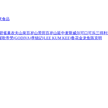
庆食品
碧
雀巢
农夫山泉
百岁山
景田百岁山
延中
麦斯威尔
可口可乐
三得利
喔
歌帝梵(GODIVA)
李锦记(LEE KUM KEE)
鲁花
金龙鱼
陈克明