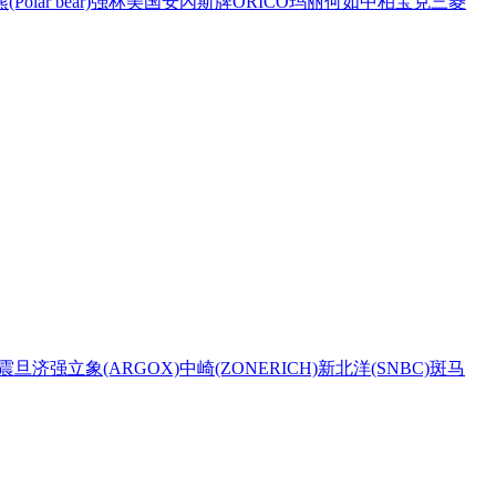
Polar bear)
强林
美国安內斯牌
ORICO
玛丽
何如
中柏
宝克
三菱
震旦
济强
立象(ARGOX)
中崎(ZONERICH)
新北洋(SNBC)
斑马