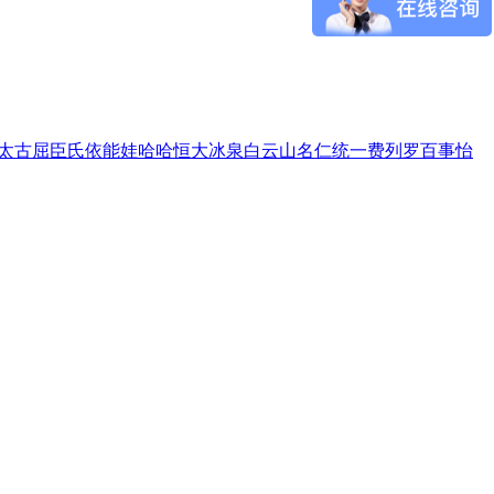
太古
屈臣氏
依能
娃哈哈
恒大冰泉
白云山
名仁
统一
费列罗
百事
怡