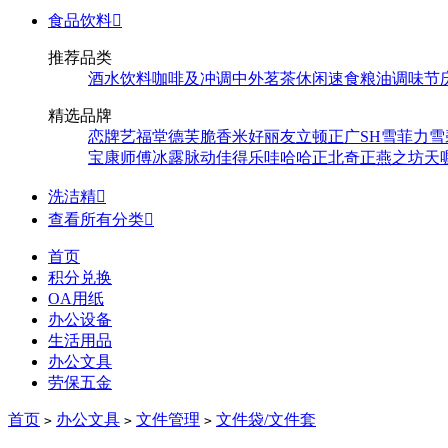
食品饮料

推荐品类
酒水饮料
咖啡及冲调
中外茗茶
休闲速食
粮油调味
节
精选品牌
恋牌
艺福堂
德芙
脆香米
好丽友
立顿
正广
SH
雪菲力
雪
宝
康师傅
冰露
脉动
佳得乐
哇哈哈
正北
奇正
燕之坊
天
洗洁精

查看所有分类

首页
积分兑换
OA用纸
办公设备
生活用品
办公文具
劳保五金
首页
办公文具
文件管理
文件袋/文件套
>
>
>