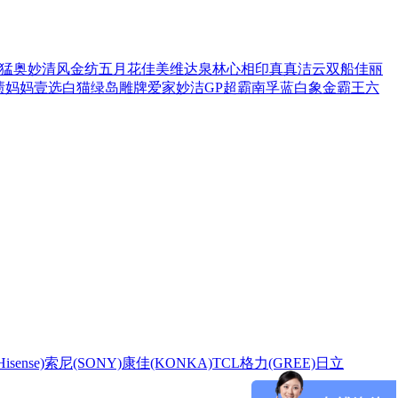
猛
奥妙
清风
金纺
五月花
佳美
维达
泉林
心相印
真真
洁云
双船
佳丽
渍
妈妈壹选
白猫
绿岛
雕牌
爱家
妙洁
GP超霸
南孚
蓝白象
金霸王
六
sense)
索尼(SONY)
康佳(KONKA)
TCL
格力(GREE)
日立