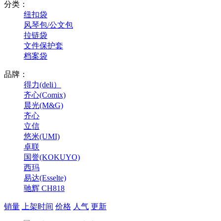
分类：
纽扣袋
风琴包/公文包
拉链袋
文件保护套
档案袋
品牌：
得力(deli）
齐心(Comix)
晨光(M&G)
齐心
立信
悠米(UMI)
卓联
国誉(KOKUYO)
西玛
易达(Esselte)
驰辉 CH818
销量
上架时间
价格
人气
更新