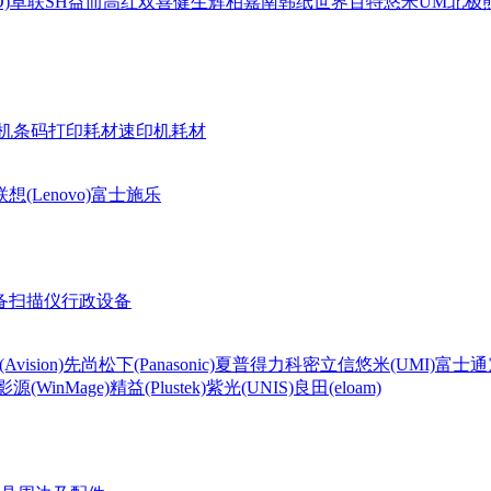
)
卓联
SH
益而高
红双喜
健生
辉柏嘉
南韩纸世界
百特
悠米UM
北极熊(
机条码打印耗材
速印机耗材
联想(Lenovo)
富士施乐
备
扫描仪
行政设备
Avision)
先尚
松下(Panasonic)
夏普
得力
科密
立信
悠米(UMI)
富士通
影源(WinMage)
精益(Plustek)
紫光(UNIS)
良田(eloam)