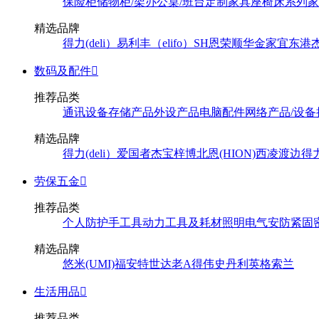
保险柜
储物柜/架
办公桌/班台
定制家具
座椅
床系列
家
精选品牌
得力(deli）
易利丰（elifo）
SH
恩荣
顺华
金家宜
东港
数码及配件

推荐品类
通讯设备
存储产品
外设产品
电脑配件
网络产品/设备
精选品牌
得力(deli）
爱国者
杰宝
梓博
北恩(HION)
西凌
渡边
得
劳保五金

推荐品类
个人防护
手工具
动力工具及耗材
照明
电气
安防
紧固
精选品牌
悠米(UMI)
福安特
世达
老A
得伟
史丹利
英格索兰
生活用品

推荐品类