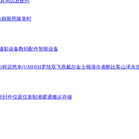
具周边及配件
杰丽斯
恩隆
美时
摄影设备
数码配件
智能设备
力
程远
悠米(UMI)
SH
罗技
双飞燕
戴尔
金士顿
漫步者
酷比客
山泽
永
密封件
仪器仪表
制准暖通
搬运存储