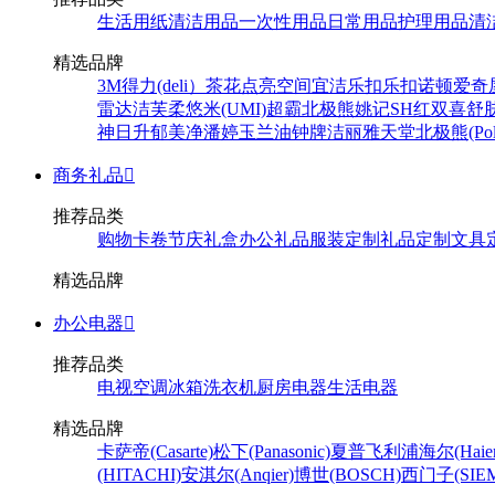
生活用纸
清洁用品
一次性用品
日常用品
护理用品
清
精选品牌
3M
得力(deli）
茶花
点亮空间
宜洁
乐扣乐扣
诺顿
爱奇
雷达
洁芙柔
悠米(UMI)
超霸
北极熊
姚记
SH
红双喜
舒
神
日升
郁美净
潘婷
玉兰油
钟牌
洁丽雅
天堂
北极熊(Pola
商务礼品

推荐品类
购物卡卷
节庆礼盒
办公礼品
服装定制
礼品定制
文具
精选品牌
办公电器

推荐品类
电视
空调
冰箱
洗衣机
厨房电器
生活电器
精选品牌
卡萨帝(Casarte)
松下(Panasonic)
夏普
飞利浦
海尔(Haier
(HITACHI)
安淇尔(Anqier)
博世(BOSCH)
西门子(SIEM