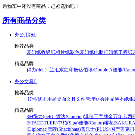
购物车中还没有商品，赶紧选购吧！
所有商品分类
办公用纸

推荐品类
复印纸
收银纸
相片纸
彩色复印纸
电脑打印纸
工程纸
精选品牌
得力(deli）
兰汇东
红印畅
达伯埃/Double A
佳能(Cano
办公文具

推荐品类
书写/修正用品
桌面文具
文件管理
财会用品
簿本纸张
精选品牌
3M
得力(deli）
渡边(Gambol)
港信
工字牌
金万年
卡西欧
(STAEDTLER)
中柏(Sipa)
佳能(Canon)
樱花(SAKURA
(Diplomat)
旗牌(Shachihata)
普乐士(PLUS)
国产
美克司(