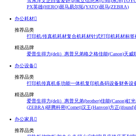
雪
东洋
文正
白金
爱好
华鹰
立信
悠米(UMI)
东洋(TOYO
PX
英雄(HERO)
斑马
易尔拓(YATO)
斑马(ZEBRA)
办公耗材

推荐品类
打印机/传真机耗材
复合机耗材
针式打印机耗材
标签
精选品牌
爱普生
得力(deli）
惠普
兄弟
格之格
佳能(Canon)
天威
办公设备

推荐品类
打印机
传真机
多功能一体机
复印机
条码设备
财务设
精选品牌
爱普生
得力(deli）
惠普
兄弟(brother)
佳能(Canon)
虹光(
(ZEBRA)
研腾
科密(Comet)
汉王(Hanvon)
方正(ifound)
办公家具

推荐品类