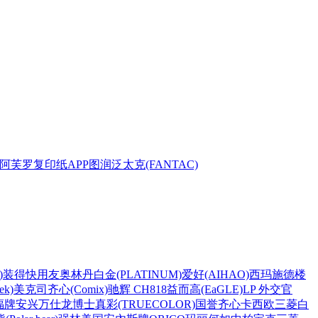
阿芙罗复印纸
APP
图润
泛太克(FANTAC)
)
装得快
用友
奥林丹
白金(PLATINUM)
爱好(AIHAO)
西玛
施德楼
k)
美克司
齐心(Comix)
驰辉 CH818
益而高(EaGLE)
LP 外交官
福牌
安兴
万仕龙
博士
真彩(TRUECOLOR)
国誉
齐心
卡西欧
三菱
白