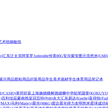
艺术纸
铜板纸
n)
汇东
泛太克
阿芙罗Aphrodite
传美80G
安兴
紫安图
元浩
悠米(UMI)
展示用品
胶粘用品
封装用品
学生美术画材
学生体育用品
笔记本
(CASIO)
美邦祈富
上海
施德楼
树德
雄狮
中华铅笔
国誉(KOKUYO
)
百利佳
应豪
南韩皇冠
百特(Pritt)
永大
汇东
易达(Esselte)
富得快(Fude
MAX)
马利(Marie's)
晨光(M&G)
渡边
晨光
得力
友明
悠米
星球
成功