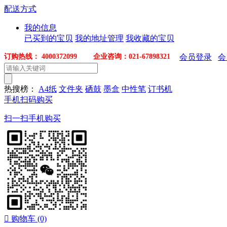
配送方式
我的信息
已买到的宝贝
我的地址管理
我收藏的宝贝
订购热线： 4000372099 企业咨询：021-67898321
会员登录
会
热搜榜：
A4纸
文件夹
硒鼓
墨盒
中性笔
订书机
手机扫码购买
扫一扫手机购买

购物车
(0)