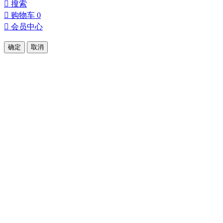

搜索

购物车
0

会员中心
确定
取消