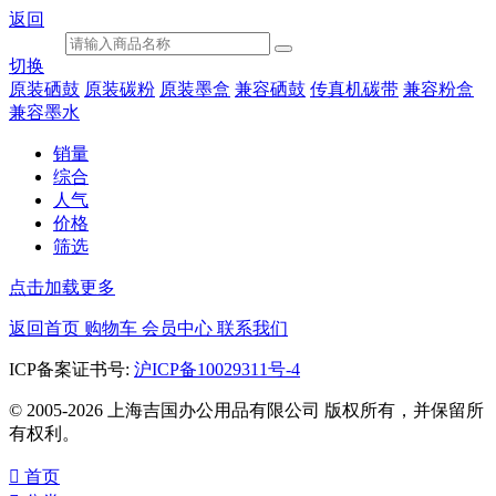
返回
切换
原装硒鼓
原装碳粉
原装墨盒
兼容硒鼓
传真机碳带
兼容粉盒
兼容墨水
销量
综合
人气
价格
筛选
点击加载更多
返回首页
购物车
会员中心
联系我们
ICP备案证书号:
沪ICP备10029311号-4
© 2005-2026 上海吉国办公用品有限公司 版权所有，并保留所
有权利。

首页