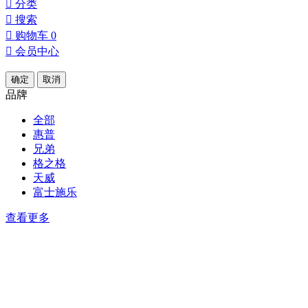

分类

搜索

购物车
0

会员中心
确定
取消
品牌
全部
惠普
兄弟
格之格
天威
富士施乐
查看更多