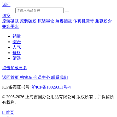
返回
切换
原装硒鼓
原装碳粉
原装墨盒
兼容硒鼓
传真机碳带
兼容粉盒
兼容墨水
销量
综合
人气
价格
筛选
点击加载更多
返回首页
购物车
会员中心
联系我们
ICP备案证书号:
沪ICP备10029311号-4
© 2005-2026 上海吉国办公用品有限公司 版权所有，并保留所
有权利。

首页