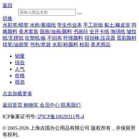
返回
切换
水彩笔/蜡笔
水粉/素描纸
学生作业本
手工折纸
黏土/橡皮泥
丙
烯颜料
美术套装
国画/油画/颜料
书画毡
全开卡纸
海绵纸
皱纹
纸/瓦楞纸
吹塑纸/板
不织布
纤维颜料
扭扭棒/压花器
蛋彩颜料
排笔/油画笔
书包/笔袋
水彩/粉颜料
粉彩
美术用品
销量
综合
人气
价格
筛选
点击加载更多
返回首页
购物车
会员中心
联系我们
ICP备案证书号:
沪ICP备10029311号-4
© 2005-2026 上海吉国办公用品有限公司 版权所有，并保留所
有权利。