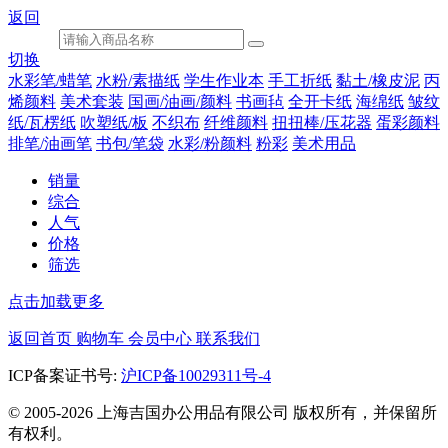
返回
切换
水彩笔/蜡笔
水粉/素描纸
学生作业本
手工折纸
黏土/橡皮泥
丙
烯颜料
美术套装
国画/油画/颜料
书画毡
全开卡纸
海绵纸
皱纹
纸/瓦楞纸
吹塑纸/板
不织布
纤维颜料
扭扭棒/压花器
蛋彩颜料
排笔/油画笔
书包/笔袋
水彩/粉颜料
粉彩
美术用品
销量
综合
人气
价格
筛选
点击加载更多
返回首页
购物车
会员中心
联系我们
ICP备案证书号:
沪ICP备10029311号-4
© 2005-2026 上海吉国办公用品有限公司 版权所有，并保留所
有权利。