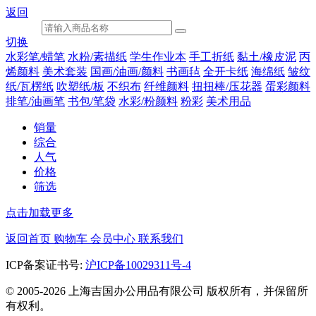
返回
切换
水彩笔/蜡笔
水粉/素描纸
学生作业本
手工折纸
黏土/橡皮泥
丙
烯颜料
美术套装
国画/油画/颜料
书画毡
全开卡纸
海绵纸
皱纹
纸/瓦楞纸
吹塑纸/板
不织布
纤维颜料
扭扭棒/压花器
蛋彩颜料
排笔/油画笔
书包/笔袋
水彩/粉颜料
粉彩
美术用品
销量
综合
人气
价格
筛选
点击加载更多
返回首页
购物车
会员中心
联系我们
ICP备案证书号:
沪ICP备10029311号-4
© 2005-2026 上海吉国办公用品有限公司 版权所有，并保留所
有权利。