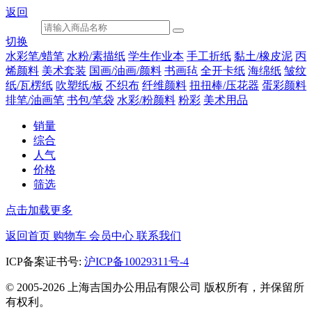
返回
切换
水彩笔/蜡笔
水粉/素描纸
学生作业本
手工折纸
黏土/橡皮泥
丙
烯颜料
美术套装
国画/油画/颜料
书画毡
全开卡纸
海绵纸
皱纹
纸/瓦楞纸
吹塑纸/板
不织布
纤维颜料
扭扭棒/压花器
蛋彩颜料
排笔/油画笔
书包/笔袋
水彩/粉颜料
粉彩
美术用品
销量
综合
人气
价格
筛选
点击加载更多
返回首页
购物车
会员中心
联系我们
ICP备案证书号:
沪ICP备10029311号-4
© 2005-2026 上海吉国办公用品有限公司 版权所有，并保留所
有权利。