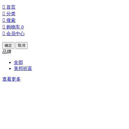

首页

分类

搜索

购物车
0

会员中心
确定
取消
品牌
全部
美邦祈富
查看更多