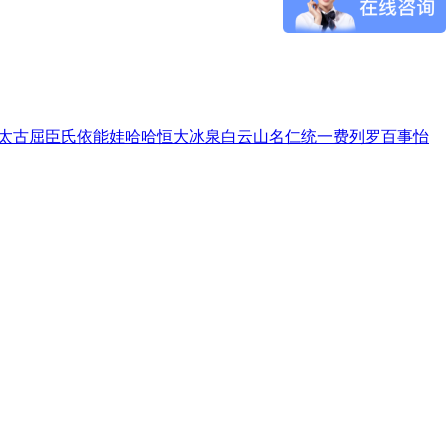
太古
屈臣氏
依能
娃哈哈
恒大冰泉
白云山
名仁
统一
费列罗
百事
怡