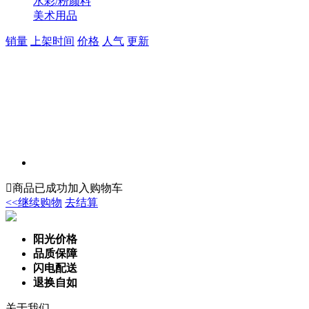
水彩/粉颜料
美术用品
销量
上架时间
价格
人气
更新

商品已成功加入购物车
<<继续购物
去结算
阳光价格
品质保障
闪电配送
退换自如
关于我们