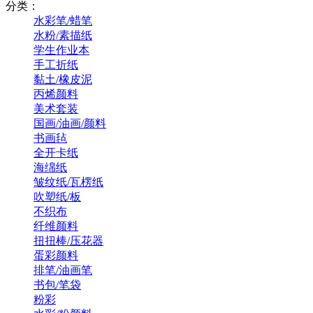
分类：
水彩笔/蜡笔
水粉/素描纸
学生作业本
手工折纸
黏土/橡皮泥
丙烯颜料
美术套装
国画/油画/颜料
书画毡
全开卡纸
海绵纸
皱纹纸/瓦楞纸
吹塑纸/板
不织布
纤维颜料
扭扭棒/压花器
蛋彩颜料
排笔/油画笔
书包/笔袋
粉彩