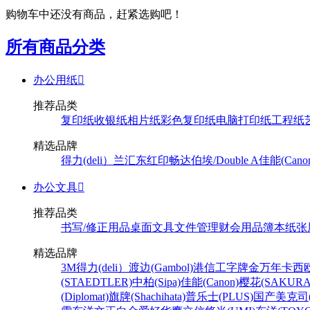
购物车中还没有商品，赶紧选购吧！
所有商品分类
办公用纸

推荐品类
复印纸
收银纸
相片纸
彩色复印纸
电脑打印纸
工程纸
精选品牌
得力(deli）
兰汇东
红印畅
达伯埃/Double A
佳能(Cano
办公文具

推荐品类
书写/修正用品
桌面文具
文件管理
财会用品
簿本纸张
精选品牌
3M
得力(deli）
渡边(Gambol)
港信
工字牌
金万年
卡西欧
(STAEDTLER)
中柏(Sipa)
佳能(Canon)
樱花(SAKURA
(Diplomat)
旗牌(Shachihata)
普乐士(PLUS)
国产
美克司(