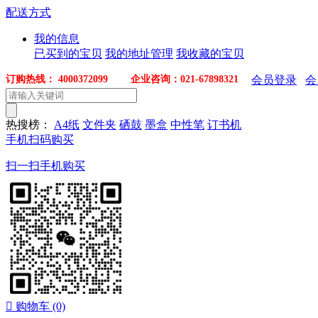
配送方式
我的信息
已买到的宝贝
我的地址管理
我收藏的宝贝
订购热线： 4000372099 企业咨询：021-67898321
会员登录
会
热搜榜：
A4纸
文件夹
硒鼓
墨盒
中性笔
订书机
手机扫码购买
扫一扫手机购买

购物车
(0)