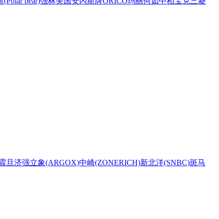
Polar bear)
强林
美国安內斯牌
ORICO
玛丽
何如
中柏
宝克
三菱
震旦
济强
立象(ARGOX)
中崎(ZONERICH)
新北洋(SNBC)
斑马