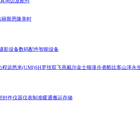
具周边及配件
杰丽斯
恩隆
美时
摄影设备
数码配件
智能设备
力
程远
悠米(UMI)
SH
罗技
双飞燕
戴尔
金士顿
漫步者
酷比客
山泽
永
密封件
仪器仪表
制准暖通
搬运存储