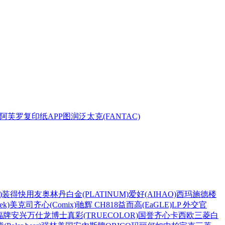
阿芙罗复印纸
APP
图润
泛太克(FANTAC)
)
装得快
用友
奥林丹
白金(PLATINUM)
爱好(AIHAO)
西玛
施德楼
k)
美克司
齐心(Comix)
驰辉 CH818
益而高(EaGLE)
LP 外交官
福牌
安兴
万仕龙
博士
真彩(TRUECOLOR)
国誉
齐心
卡西欧
三菱
白