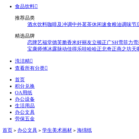
食品饮料

推荐品类
酒水饮料
咖啡及冲调
中外茗茶
休闲速食
粮油调味
节
精选品牌
恋牌
艺福堂
德芙
脆香米
好丽友
立顿
正广
SH
雪菲力
雪
宝
康师傅
冰露
脉动
佳得乐
哇哈哈
正北
奇正
燕之坊
天
洗洁精

查看所有分类

首页
积分兑换
OA用纸
办公设备
生活用品
办公文具
劳保五金
首页
办公文具
学生美术画材
海绵纸
>
>
>