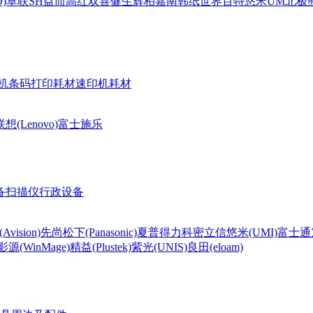
)
卓联
SH
益而高
红双喜
健生
辉柏嘉
南韩纸世界
百特
悠米UM
北极熊(
机条码打印耗材
速印机耗材
联想(Lenovo)
富士施乐
备
扫描仪
行政设备
Avision)
先尚
松下(Panasonic)
夏普
得力
科密
立信
悠米(UMI)
富士通
影源(WinMage)
精益(Plustek)
紫光(UNIS)
良田(eloam)