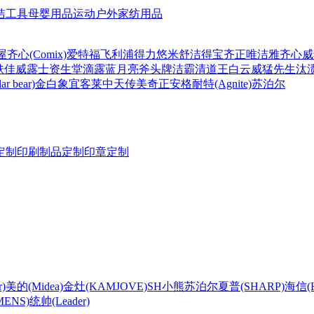
洁工具
母婴用品
运动户外
家纺用品
屋
齐心(Comix)
爱特福
飞利浦
得力
悠米
舒洁
得宝
齐正
唯洁雅
齐心
威
肤佳
威露士
资生堂
滴露
蓝月亮
斧头牌
洁霸
清道王
白云
威猛先生
汰
r bear)
金白象
宜客莱
中天
传美
奇正
安格耐特(Agnite)
苏泊尔
定制
印刷制品定制
印章定制
)
美的(Midea)
金灶(KAMJOVE)
SH
小熊
苏泊尔
夏普(SHARP)
海信(Hi
ENS)
统帅(Leader)