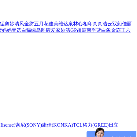
猛
奥妙
清风
金纺
五月花
佳美
维达
泉林
心相印
真真
洁云
双船
佳丽
渍
妈妈壹选
白猫
绿岛
雕牌
爱家
妙洁
GP超霸
南孚
蓝白象
金霸王
六
sense)
索尼(SONY)
康佳(KONKA)
TCL
格力(GREE)
日立