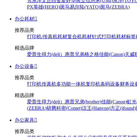
雪
东洋
文正
白金
爱好
华鹰
立信
悠米(UMI)
东洋(TOYO
PX
英雄(HERO)
斑马
易尔拓(YATO)
斑马(ZEBRA)
办公耗材

推荐品类
打印机/传真机耗材
复合机耗材
针式打印机耗材
标签
精选品牌
爱普生
得力(deli）
惠普
兄弟
格之格
佳能(Canon)
天威
办公设备

推荐品类
打印机
传真机
多功能一体机
复印机
条码设备
财务设
精选品牌
爱普生
得力(deli）
惠普
兄弟(brother)
佳能(Canon)
虹光(
(ZEBRA)
研腾
科密(Comet)
汉王(Hanvon)
方正(ifound)
办公家具

推荐品类