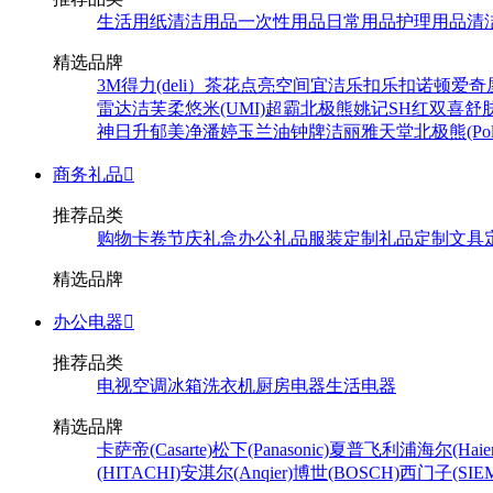
生活用纸
清洁用品
一次性用品
日常用品
护理用品
清
精选品牌
3M
得力(deli）
茶花
点亮空间
宜洁
乐扣乐扣
诺顿
爱奇
雷达
洁芙柔
悠米(UMI)
超霸
北极熊
姚记
SH
红双喜
舒
神
日升
郁美净
潘婷
玉兰油
钟牌
洁丽雅
天堂
北极熊(Pola
商务礼品

推荐品类
购物卡卷
节庆礼盒
办公礼品
服装定制
礼品定制
文具
精选品牌
办公电器

推荐品类
电视
空调
冰箱
洗衣机
厨房电器
生活电器
精选品牌
卡萨帝(Casarte)
松下(Panasonic)
夏普
飞利浦
海尔(Haier
(HITACHI)
安淇尔(Anqier)
博世(BOSCH)
西门子(SIEM