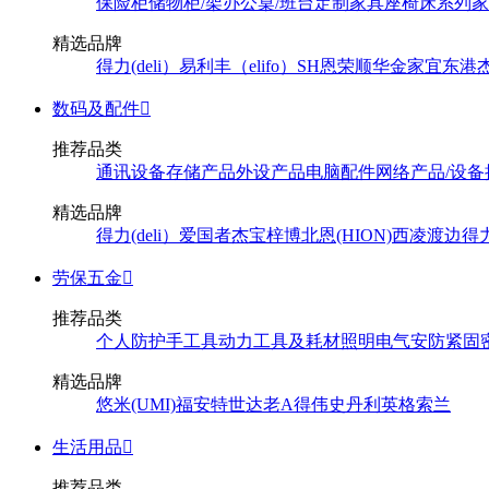
保险柜
储物柜/架
办公桌/班台
定制家具
座椅
床系列
家
精选品牌
得力(deli）
易利丰（elifo）
SH
恩荣
顺华
金家宜
东港
数码及配件

推荐品类
通讯设备
存储产品
外设产品
电脑配件
网络产品/设备
精选品牌
得力(deli）
爱国者
杰宝
梓博
北恩(HION)
西凌
渡边
得
劳保五金

推荐品类
个人防护
手工具
动力工具及耗材
照明
电气
安防
紧固
精选品牌
悠米(UMI)
福安特
世达
老A
得伟
史丹利
英格索兰
生活用品

推荐品类