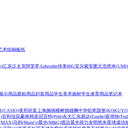
艺术纸
铜板纸
n)
汇东
泛太克
阿芙罗Aphrodite
传美80G
安兴
紫安图
元浩
悠米(UMI)
展示用品
胶粘用品
封装用品
学生美术画材
学生体育用品
笔记本
(CASIO)
美邦祈富
上海
施德楼
树德
雄狮
中华铅笔
国誉(KOKUYO
)
百利佳
应豪
南韩皇冠
百特(Pritt)
永大
汇东
易达(Esselte)
富得快(Fude
MAX)
马利(Marie's)
晨光(M&G)
渡边
晨光
得力
友明
悠米
星球
成功