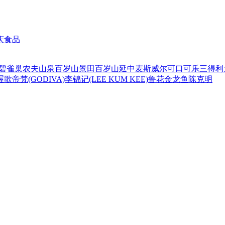
庆食品
碧
雀巢
农夫山泉
百岁山
景田百岁山
延中
麦斯威尔
可口可乐
三得利
喔
歌帝梵(GODIVA)
李锦记(LEE KUM KEE)
鲁花
金龙鱼
陈克明