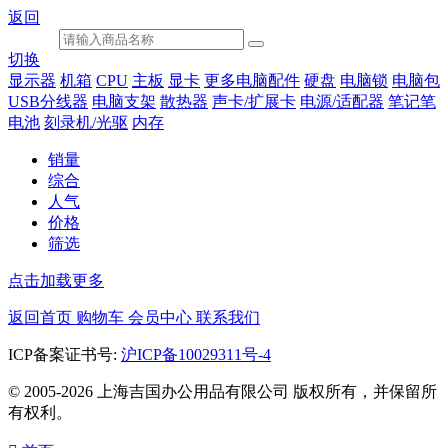
返回
切换
显示器
机箱
CPU
主板
显卡
更多电脑配件
硬盘
电脑锁
电脑包
USB分线器
电脑支架
散热器
声卡/扩展卡
电源/适配器
笔记笔
电池
刻录机/光驱
内存
销量
综合
人气
价格
筛选
点击加载更多
返回首页
购物车
会员中心
联系我们
ICP备案证书号:
沪ICP备10029311号-4
© 2005-2026 上海吉国办公用品有限公司 版权所有，并保留所
有权利。