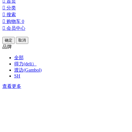

首页

分类

搜索

购物车
0

会员中心
确定
取消
品牌
全部
得力(deli）
渡边(Gambol)
SH
查看更多