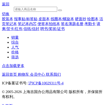
返回
切换
胶装本
报事贴/标签贴
皮面本
线圈本/螺旋本
硬面抄
绘图本
活
页笔记本
笔记本内芯
便签本拍纸本
签名薄题名册
考勤卡
请
柬/贺卡/红包
信纸/信封
聘书/奖状/证书
销量
综合
人气
价格
筛选
点击加载更多
返回首页
购物车
会员中心
联系我们
ICP备案证书号:
沪ICP备10029311号-4
© 2005-2026 上海吉国办公用品有限公司 版权所有，并保留所
有权利。