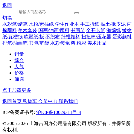
返回
切换
水彩笔/蜡笔
水粉/素描纸
学生作业本
手工折纸
黏土/橡皮泥
丙
烯颜料
美术套装
国画/油画/颜料
书画毡
全开卡纸
海绵纸
皱纹
纸/瓦楞纸
吹塑纸/板
不织布
纤维颜料
扭扭棒/压花器
蛋彩颜料
排笔/油画笔
书包/笔袋
水彩/粉颜料
粉彩
美术用品
销量
综合
人气
价格
筛选
点击加载更多
返回首页
购物车
会员中心
联系我们
ICP备案证书号:
沪ICP备10029311号-4
© 2005-2026 上海吉国办公用品有限公司 版权所有，并保留所
有权利。