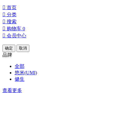

首页

分类

搜索

购物车
0

会员中心
确定
取消
品牌
全部
悠米(UMI)
健生
查看更多