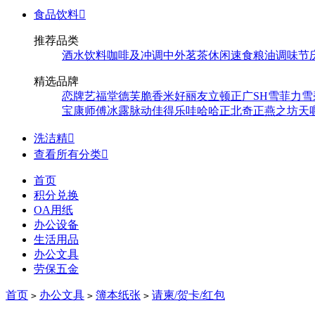
食品饮料

推荐品类
酒水饮料
咖啡及冲调
中外茗茶
休闲速食
粮油调味
节
精选品牌
恋牌
艺福堂
德芙
脆香米
好丽友
立顿
正广
SH
雪菲力
雪
宝
康师傅
冰露
脉动
佳得乐
哇哈哈
正北
奇正
燕之坊
天
洗洁精

查看所有分类

首页
积分兑换
OA用纸
办公设备
生活用品
办公文具
劳保五金
首页
办公文具
簿本纸张
请柬/贺卡/红包
>
>
>