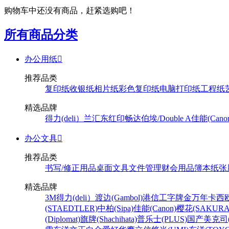
购物车中还没有商品，赶紧选购吧！
所有商品分类
办公用纸

推荐品类
复印纸
收银纸
相片纸
彩色复印纸
电脑打印纸
工程纸
精选品牌
得力(deli）
兰汇东
红印畅
达伯埃/Double A
佳能(Cano
办公文具

推荐品类
书写/修正用品
桌面文具
文件管理
财会用品
簿本纸张
精选品牌
3M
得力(deli）
渡边(Gambol)
港信
工字牌
金万年
卡西欧
(STAEDTLER)
中柏(Sipa)
佳能(Canon)
樱花(SAKURA
(Diplomat)
旗牌(Shachihata)
普乐士(PLUS)
国产
美克司(