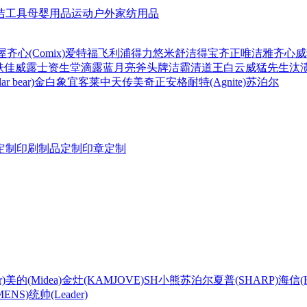
洁工具
母婴用品
运动户外
家纺用品
屋
齐心(Comix)
爱特福
飞利浦
得力
悠米
舒洁
得宝
齐正
唯洁雅
齐心
威
肤佳
威露士
资生堂
滴露
蓝月亮
斧头牌
洁霸
清道王
白云
威猛先生
汰
r bear)
金白象
宜客莱
中天
传美
奇正
安格耐特(Agnite)
苏泊尔
定制
印刷制品定制
印章定制
)
美的(Midea)
金灶(KAMJOVE)
SH
小熊
苏泊尔
夏普(SHARP)
海信(Hi
ENS)
统帅(Leader)