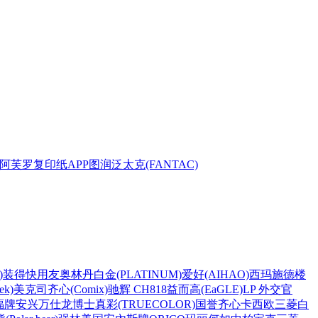
阿芙罗复印纸
APP
图润
泛太克(FANTAC)
)
装得快
用友
奥林丹
白金(PLATINUM)
爱好(AIHAO)
西玛
施德楼
k)
美克司
齐心(Comix)
驰辉 CH818
益而高(EaGLE)
LP 外交官
福牌
安兴
万仕龙
博士
真彩(TRUECOLOR)
国誉
齐心
卡西欧
三菱
白