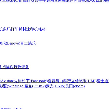
)
卓联
SH
益而高
红双喜
健生
辉柏嘉
南韩纸世界
百特
悠米UM
北极熊(
机条码打印耗材
速印机耗材
联想(Lenovo)
富士施乐
备
扫描仪
行政设备
Avision)
先尚
松下(Panasonic)
夏普
得力
科密
立信
悠米(UMI)
富士通
影源(WinMage)
精益(Plustek)
紫光(UNIS)
良田(eloam)