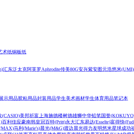
艺术纸
铜板纸
n)
汇东
泛太克
阿芙罗Aphrodite
传美80G
安兴
紫安图
元浩
悠米(UMI)
展示用品
胶粘用品
封装用品
学生美术画材
学生体育用品
笔记本
(CASIO)
美邦祈富
上海
施德楼
树德
雄狮
中华铅笔
国誉(KOKUYO
)
百利佳
应豪
南韩皇冠
百特(Pritt)
永大
汇东
易达(Esselte)
富得快(Fude
MAX)
马利(Marie's)
晨光(M&G)
渡边
晨光
得力
友明
悠米
星球
成功