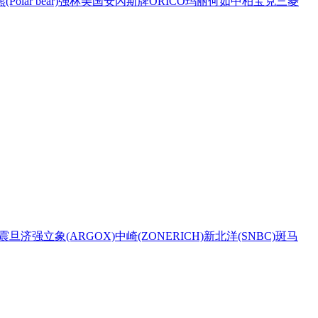
Polar bear)
强林
美国安內斯牌
ORICO
玛丽
何如
中柏
宝克
三菱
震旦
济强
立象(ARGOX)
中崎(ZONERICH)
新北洋(SNBC)
斑马