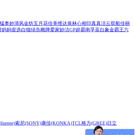
猛
奥妙
清风
金纺
五月花
佳美
维达
泉林
心相印
真真
洁云
双船
佳丽
渍
妈妈壹选
白猫
绿岛
雕牌
爱家
妙洁
GP超霸
南孚
蓝白象
金霸王
六
sense)
索尼(SONY)
康佳(KONKA)
TCL
格力(GREE)
日立