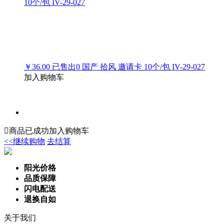
￥36.00
已售出
0
国产 拾风 邀请卡 10个/包 IV-29-027
加入购物车

商品已成功加入购物车
<<继续购物
去结算
阳光价格
品质保障
闪电配送
退换自如
关于我们