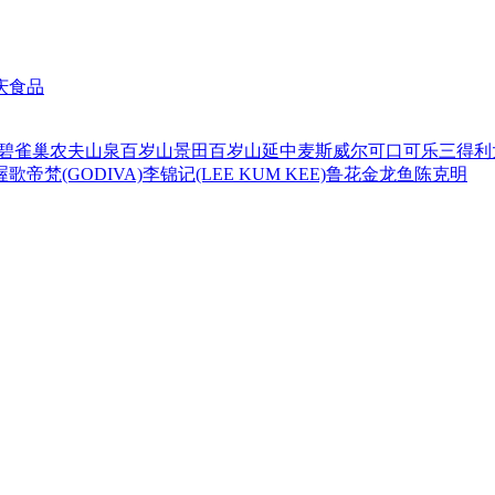
庆食品
碧
雀巢
农夫山泉
百岁山
景田百岁山
延中
麦斯威尔
可口可乐
三得利
喔
歌帝梵(GODIVA)
李锦记(LEE KUM KEE)
鲁花
金龙鱼
陈克明