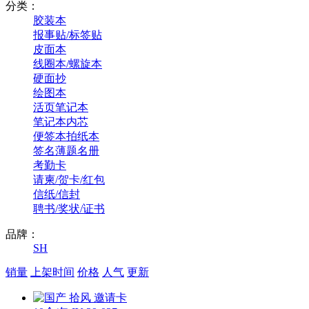
分类：
胶装本
报事贴/标签贴
皮面本
线圈本/螺旋本
硬面抄
绘图本
活页笔记本
笔记本内芯
便签本拍纸本
签名薄题名册
考勤卡
请柬/贺卡/红包
信纸/信封
聘书/奖状/证书
品牌：
SH
销量
上架时间
价格
人气
更新