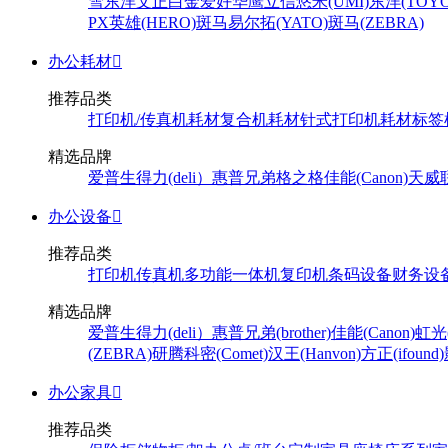
雪
东洋
文正
白金
爱好
华鹰
立信
悠米(UMI)
东洋(TOYO
PX
英雄(HERO)
斑马
易尔拓(YATO)
斑马(ZEBRA)
办公耗材

推荐品类
打印机/传真机耗材
复合机耗材
针式打印机耗材
标签
精选品牌
爱普生
得力(deli）
惠普
兄弟
格之格
佳能(Canon)
天威
办公设备

推荐品类
打印机
传真机
多功能一体机
复印机
条码设备
财务设
精选品牌
爱普生
得力(deli）
惠普
兄弟(brother)
佳能(Canon)
虹光(
(ZEBRA)
研腾
科密(Comet)
汉王(Hanvon)
方正(ifound)
办公家具

推荐品类