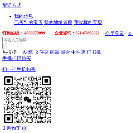
配送方式
我的信息
已买到的宝贝
我的地址管理
我收藏的宝贝
订购热线： 4000372099 企业咨询：021-67898321
会员登录
会
热搜榜：
A4纸
文件夹
硒鼓
墨盒
中性笔
订书机
手机扫码购买
扫一扫手机购买

购物车
(0)