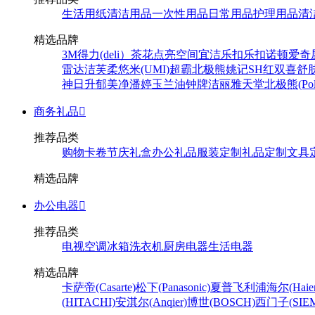
生活用纸
清洁用品
一次性用品
日常用品
护理用品
清
精选品牌
3M
得力(deli）
茶花
点亮空间
宜洁
乐扣乐扣
诺顿
爱奇
雷达
洁芙柔
悠米(UMI)
超霸
北极熊
姚记
SH
红双喜
舒
神
日升
郁美净
潘婷
玉兰油
钟牌
洁丽雅
天堂
北极熊(Pola
商务礼品

推荐品类
购物卡卷
节庆礼盒
办公礼品
服装定制
礼品定制
文具
精选品牌
办公电器

推荐品类
电视
空调
冰箱
洗衣机
厨房电器
生活电器
精选品牌
卡萨帝(Casarte)
松下(Panasonic)
夏普
飞利浦
海尔(Haier
(HITACHI)
安淇尔(Anqier)
博世(BOSCH)
西门子(SIEM