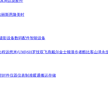
具周边及配件
杰丽斯
恩隆
美时
摄影设备
数码配件
智能设备
力
程远
悠米(UMI)
SH
罗技
双飞燕
戴尔
金士顿
漫步者
酷比客
山泽
永
密封件
仪器仪表
制准暖通
搬运存储