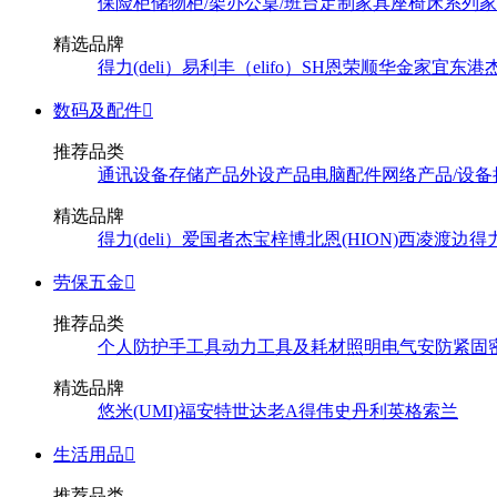
保险柜
储物柜/架
办公桌/班台
定制家具
座椅
床系列
家
精选品牌
得力(deli）
易利丰（elifo）
SH
恩荣
顺华
金家宜
东港
数码及配件

推荐品类
通讯设备
存储产品
外设产品
电脑配件
网络产品/设备
精选品牌
得力(deli）
爱国者
杰宝
梓博
北恩(HION)
西凌
渡边
得
劳保五金

推荐品类
个人防护
手工具
动力工具及耗材
照明
电气
安防
紧固
精选品牌
悠米(UMI)
福安特
世达
老A
得伟
史丹利
英格索兰
生活用品

推荐品类