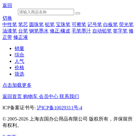
返回
切换
中性笔
笔芯
圆珠笔
铅笔
宝珠笔
可擦笔
记号笔
白板笔
荧光笔
油漆笔
台笔
钢笔墨水
修正/橡皮
毛笔墨汁
自动铅笔
签字笔
修
正带
修正液
销量
综合
人气
价格
筛选
点击加载更多
返回首页
购物车
会员中心
联系我们
ICP备案证书号:
沪ICP备10029311号-4
© 2005-2026 上海吉国办公用品有限公司 版权所有，并保留所
有权利。