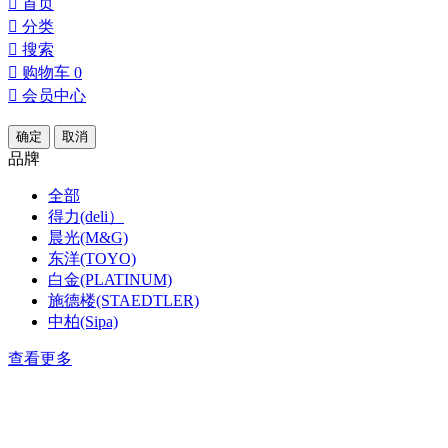

首页

分类

搜索

购物车
0

会员中心
确定
取消
品牌
全部
得力(deli）
晨光(M&G)
东洋(TOYO)
白金(PLATINUM)
施德楼(STAEDTLER)
中柏(Sipa)
查看更多