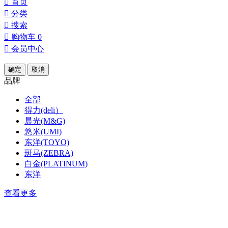

首页

分类

搜索

购物车
0

会员中心
确定
取消
品牌
全部
得力(deli）
晨光(M&G)
悠米(UMI)
东洋(TOYO)
斑马(ZEBRA)
白金(PLATINUM)
东洋
查看更多