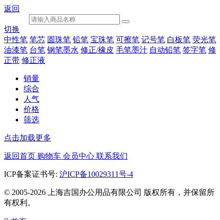
返回
切换
中性笔
笔芯
圆珠笔
铅笔
宝珠笔
可擦笔
记号笔
白板笔
荧光笔
油漆笔
台笔
钢笔墨水
修正/橡皮
毛笔墨汁
自动铅笔
签字笔
修
正带
修正液
销量
综合
人气
价格
筛选
点击加载更多
返回首页
购物车
会员中心
联系我们
ICP备案证书号:
沪ICP备10029311号-4
© 2005-2026 上海吉国办公用品有限公司 版权所有，并保留所
有权利。