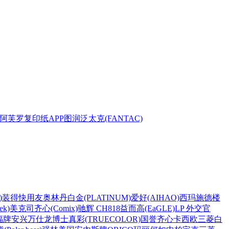
阿芙罗复印纸
APP
图润
泛太克(FANTAC)
)
装得快
用友
奥林丹
白金(PLATINUM)
爱好(AIHAO)
西玛
施德楼
k)
美克司
齐心(Comix)
驰辉 CH818
益而高(EaGLE)
LP 外交官
福牌
安兴
万仕龙
博士
真彩(TRUECOLOR)
国誉
齐心
卡西欧
三菱
白