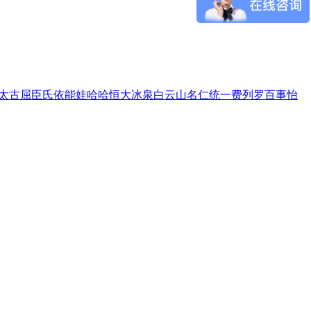
太古
屈臣氏
依能
娃哈哈
恒大冰泉
白云山
名仁
统一
费列罗
百事
怡