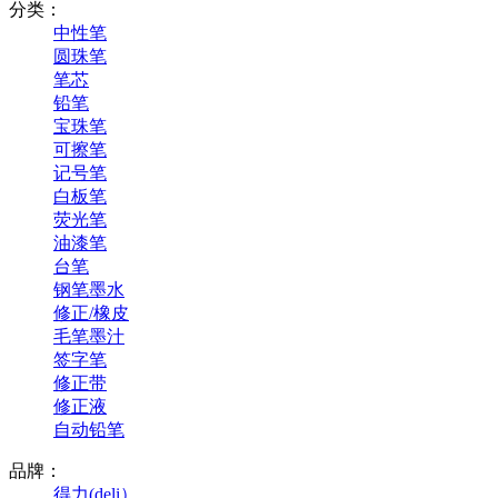
分类：
中性笔
圆珠笔
笔芯
铅笔
宝珠笔
可擦笔
记号笔
白板笔
荧光笔
油漆笔
台笔
钢笔墨水
修正/橡皮
毛笔墨汁
签字笔
修正带
修正液
自动铅笔
品牌：
得力(deli）