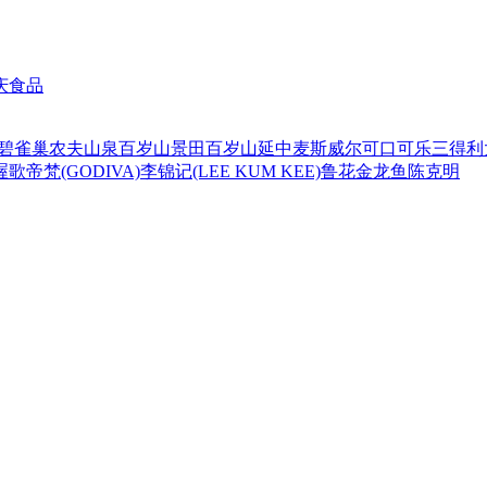
庆食品
碧
雀巢
农夫山泉
百岁山
景田百岁山
延中
麦斯威尔
可口可乐
三得利
喔
歌帝梵(GODIVA)
李锦记(LEE KUM KEE)
鲁花
金龙鱼
陈克明