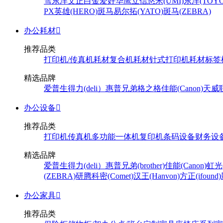
雪
东洋
文正
白金
爱好
华鹰
立信
悠米(UMI)
东洋(TOYO
PX
英雄(HERO)
斑马
易尔拓(YATO)
斑马(ZEBRA)
办公耗材

推荐品类
打印机/传真机耗材
复合机耗材
针式打印机耗材
标签
精选品牌
爱普生
得力(deli）
惠普
兄弟
格之格
佳能(Canon)
天威
办公设备

推荐品类
打印机
传真机
多功能一体机
复印机
条码设备
财务设
精选品牌
爱普生
得力(deli）
惠普
兄弟(brother)
佳能(Canon)
虹光(
(ZEBRA)
研腾
科密(Comet)
汉王(Hanvon)
方正(ifound)
办公家具

推荐品类