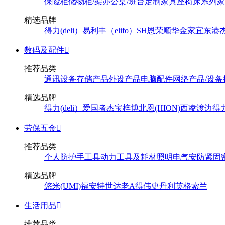
保险柜
储物柜/架
办公桌/班台
定制家具
座椅
床系列
家
精选品牌
得力(deli）
易利丰（elifo）
SH
恩荣
顺华
金家宜
东港
数码及配件

推荐品类
通讯设备
存储产品
外设产品
电脑配件
网络产品/设备
精选品牌
得力(deli）
爱国者
杰宝
梓博
北恩(HION)
西凌
渡边
得
劳保五金

推荐品类
个人防护
手工具
动力工具及耗材
照明
电气
安防
紧固
精选品牌
悠米(UMI)
福安特
世达
老A
得伟
史丹利
英格索兰
生活用品

推荐品类