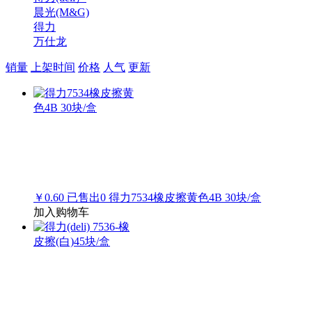
晨光(M&G)
得力
万仕龙
销量
上架时间
价格
人气
更新
￥0.60
已售出
0
得力7534橡皮擦黄色4B 30块/盒
加入购物车