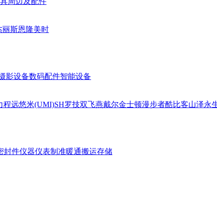
具周边及配件
杰丽斯
恩隆
美时
摄影设备
数码配件
智能设备
力
程远
悠米(UMI)
SH
罗技
双飞燕
戴尔
金士顿
漫步者
酷比客
山泽
永
密封件
仪器仪表
制准暖通
搬运存储