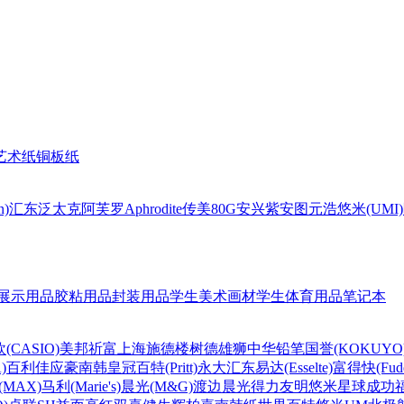
艺术纸
铜板纸
n)
汇东
泛太克
阿芙罗Aphrodite
传美80G
安兴
紫安图
元浩
悠米(UMI)
展示用品
胶粘用品
封装用品
学生美术画材
学生体育用品
笔记本
(CASIO)
美邦祈富
上海
施德楼
树德
雄狮
中华铅笔
国誉(KOKUYO
)
百利佳
应豪
南韩皇冠
百特(Pritt)
永大
汇东
易达(Esselte)
富得快(Fude
MAX)
马利(Marie's)
晨光(M&G)
渡边
晨光
得力
友明
悠米
星球
成功