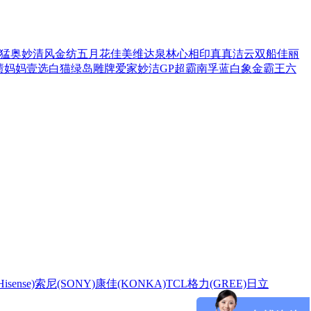
猛
奥妙
清风
金纺
五月花
佳美
维达
泉林
心相印
真真
洁云
双船
佳丽
渍
妈妈壹选
白猫
绿岛
雕牌
爱家
妙洁
GP超霸
南孚
蓝白象
金霸王
六
sense)
索尼(SONY)
康佳(KONKA)
TCL
格力(GREE)
日立