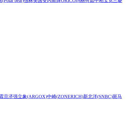
Polar bear)
强林
美国安內斯牌
ORICO
玛丽
何如
中柏
宝克
三菱
震旦
济强
立象(ARGOX)
中崎(ZONERICH)
新北洋(SNBC)
斑马