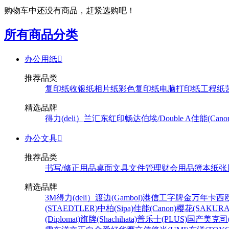
购物车中还没有商品，赶紧选购吧！
所有商品分类
办公用纸

推荐品类
复印纸
收银纸
相片纸
彩色复印纸
电脑打印纸
工程纸
精选品牌
得力(deli）
兰汇东
红印畅
达伯埃/Double A
佳能(Cano
办公文具

推荐品类
书写/修正用品
桌面文具
文件管理
财会用品
簿本纸张
精选品牌
3M
得力(deli）
渡边(Gambol)
港信
工字牌
金万年
卡西欧
(STAEDTLER)
中柏(Sipa)
佳能(Canon)
樱花(SAKURA
(Diplomat)
旗牌(Shachihata)
普乐士(PLUS)
国产
美克司(