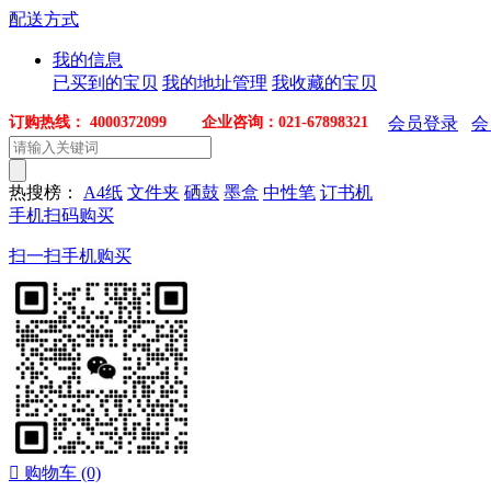
配送方式
我的信息
已买到的宝贝
我的地址管理
我收藏的宝贝
订购热线： 4000372099 企业咨询：021-67898321
会员登录
会
热搜榜：
A4纸
文件夹
硒鼓
墨盒
中性笔
订书机
手机扫码购买
扫一扫手机购买

购物车
(0)