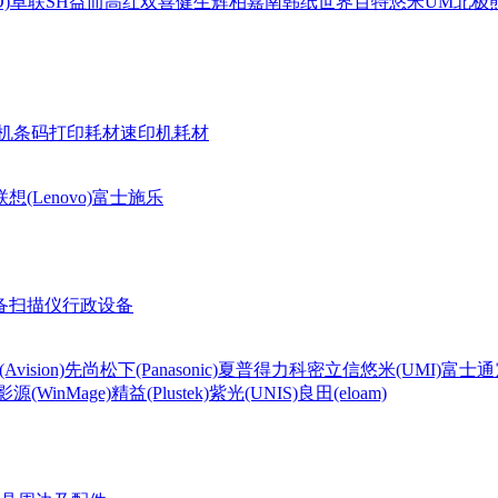
)
卓联
SH
益而高
红双喜
健生
辉柏嘉
南韩纸世界
百特
悠米UM
北极熊(
机条码打印耗材
速印机耗材
联想(Lenovo)
富士施乐
备
扫描仪
行政设备
Avision)
先尚
松下(Panasonic)
夏普
得力
科密
立信
悠米(UMI)
富士通
影源(WinMage)
精益(Plustek)
紫光(UNIS)
良田(eloam)