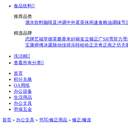
食品饮料

推荐品类
酒水饮料
咖啡及冲调
中外茗茶
休闲速食
粮油调味
节
精选品牌
恋牌
艺福堂
德芙
脆香米
好丽友
立顿
正广
SH
雪菲力
雪
宝
康师傅
冰露
脉动
佳得乐
哇哈哈
正北
奇正
燕之坊
天
洗洁精

查看所有分类

首页
积分兑换
OA用纸
办公设备
生活用品
办公文具
劳保五金
首页
办公文具
书写/修正用品
修正/橡皮
>
>
>