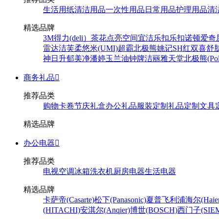
生活用纸
清洁用品
一次性用品
日常用品
护理用品
清
精选品牌
3M
得力(deli）
茶花
点亮空间
宜洁
乐扣乐扣
诺顿
爱奇
雷达
洁芙柔
悠米(UMI)
超霸
北极熊
姚记
SH
红双喜
舒
神
日升
郁美净
潘婷
玉兰油
钟牌
洁丽雅
天堂
北极熊(Pola
商务礼品

推荐品类
购物卡卷
节庆礼盒
办公礼品
服装定制
礼品定制
文具
精选品牌
办公电器

推荐品类
电视
空调
冰箱
洗衣机
厨房电器
生活电器
精选品牌
卡萨帝(Casarte)
松下(Panasonic)
夏普
飞利浦
海尔(Haier
(HITACHI)
安淇尔(Anqier)
博世(BOSCH)
西门子(SIEM