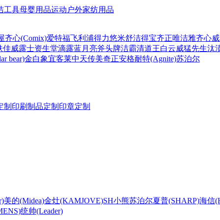
洁工具
母婴用品
运动户外
家纺用品
屋
齐心(Comix)
爱特福
飞利浦
得力
悠米
舒洁
得宝
齐正
唯洁雅
齐心
威
肤佳
威露士
资生堂
滴露
蓝月亮
斧头牌
洁霸
清道王
白云
威猛先生
汰
r bear)
金白象
宜客莱
中天
传美
奇正
安格耐特(Agnite)
苏泊尔
定制
印刷制品定制
印章定制
)
美的(Midea)
金灶(KAMJOVE)
SH
小熊
苏泊尔
夏普(SHARP)
海信(Hi
ENS)
统帅(Leader)