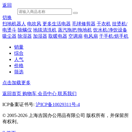
返回
切换
扫地机器人
电吹风
更多生活电器
毛球修剪器
干衣机
挂烫机/
电烫斗
除螨仪
地毯清洗机
蒸汽拖把/拖地机
饮水机/净饮设备
吸尘器
除湿器
加湿器
取暖电器
空调扇
电风扇
干手机/烘手机
销量
综合
人气
价格
筛选
点击加载更多
返回首页
购物车
会员中心
联系我们
ICP备案证书号:
沪ICP备10029311号-4
© 2005-2026 上海吉国办公用品有限公司 版权所有，并保留所
有权利。