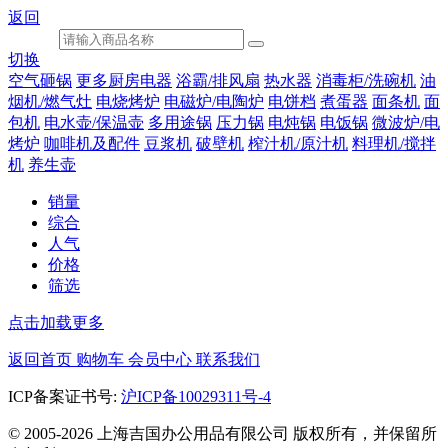
返回
切换
空气砸锅
更多厨房电器
浴霸/排风扇
热水器
消毒柜/洗碗机
油
烟机/燃气灶
电烧烤炉
电磁炉/电陶炉
电饼档
煮蛋器
面条机
面
包机
电水壶/保温壶
多用途锅
压力锅
电炖锅
电饭锅
微波炉/电
烤炉
咖啡机及配件
豆浆机
破壁机
榨汁机/原汁机
料理机/搅拌
机
养生壶
销量
综合
人气
价格
筛选
点击加载更多
返回首页
购物车
会员中心
联系我们
ICP备案证书号:
沪ICP备10029311号-4
© 2005-2026 上海吉国办公用品有限公司 版权所有，并保留所