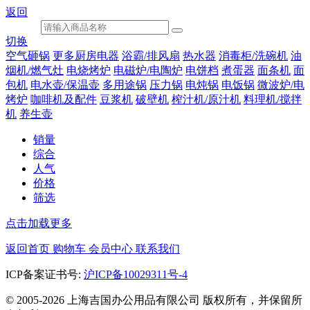
返回
切换
空气砸锅
更多厨房电器
浴霸/排风扇
热水器
消毒柜/洗碗机
油
烟机/燃气灶
电烧烤炉
电磁炉/电陶炉
电饼档
煮蛋器
面条机
面
包机
电水壶/保温壶
多用途锅
压力锅
电炖锅
电饭锅
微波炉/电
烤炉
咖啡机及配件
豆浆机
破壁机
榨汁机/原汁机
料理机/搅拌
机
养生壶
销量
综合
人气
价格
筛选
点击加载更多
返回首页
购物车
会员中心
联系我们
ICP备案证书号:
沪ICP备10029311号-4
© 2005-2026 上海吉国办公用品有限公司 版权所有，并保留所