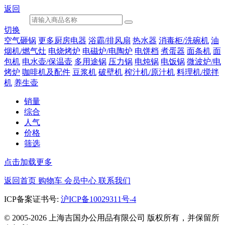
返回
切换
空气砸锅
更多厨房电器
浴霸/排风扇
热水器
消毒柜/洗碗机
油
烟机/燃气灶
电烧烤炉
电磁炉/电陶炉
电饼档
煮蛋器
面条机
面
包机
电水壶/保温壶
多用途锅
压力锅
电炖锅
电饭锅
微波炉/电
烤炉
咖啡机及配件
豆浆机
破壁机
榨汁机/原汁机
料理机/搅拌
机
养生壶
销量
综合
人气
价格
筛选
点击加载更多
返回首页
购物车
会员中心
联系我们
ICP备案证书号:
沪ICP备10029311号-4
© 2005-2026 上海吉国办公用品有限公司 版权所有，并保留所