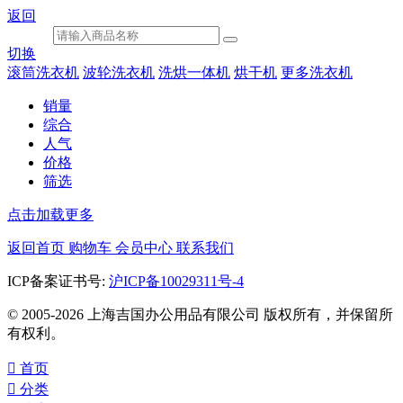
返回
切换
滚筒洗衣机
波轮洗衣机
洗烘一体机
烘干机
更多洗衣机
销量
综合
人气
价格
筛选
点击加载更多
返回首页
购物车
会员中心
联系我们
ICP备案证书号:
沪ICP备10029311号-4
© 2005-2026 上海吉国办公用品有限公司 版权所有，并保留所
有权利。

首页

分类