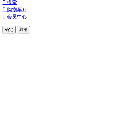

搜索

购物车
0

会员中心
确定
取消