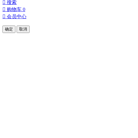

搜索

购物车
0

会员中心
确定
取消