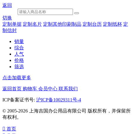
返回
切换
定制单据
定制名片
定制其他印刷制品
定制台历
定制纸杯
定
制信封
销量
综合
人气
价格
筛选
点击加载更多
返回首页
购物车
会员中心
联系我们
ICP备案证书号:
沪ICP备10029311号-4
© 2005-2026 上海吉国办公用品有限公司 版权所有，并保留所
有权利。

首页