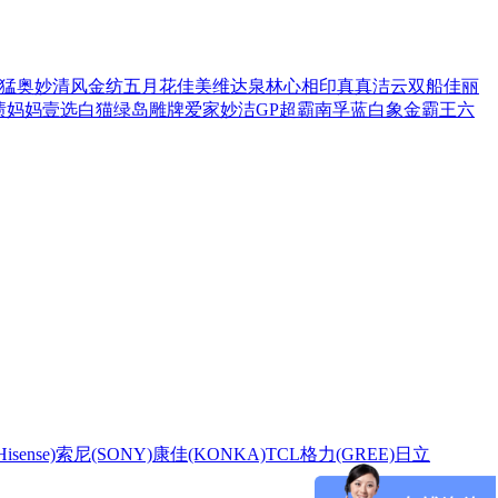
猛
奥妙
清风
金纺
五月花
佳美
维达
泉林
心相印
真真
洁云
双船
佳丽
渍
妈妈壹选
白猫
绿岛
雕牌
爱家
妙洁
GP超霸
南孚
蓝白象
金霸王
六
sense)
索尼(SONY)
康佳(KONKA)
TCL
格力(GREE)
日立