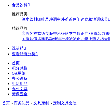
食品饮料

推荐品类
酒水饮料
咖啡及冲调
中外茗茶
休闲速食
粮油调味
节
精选品牌
恋牌
艺福堂
德芙
脆香米
好丽友
立顿
正广
SH
雪菲力
雪
宝
康师傅
冰露
脉动
佳得乐
哇哈哈
正北
奇正
燕之坊
天
洗洁精

查看所有分类

首页
积分兑换
OA用纸
办公设备
生活用品
办公文具
劳保五金
首页
商务礼品
文具定制
定制文具套装
>
>
>