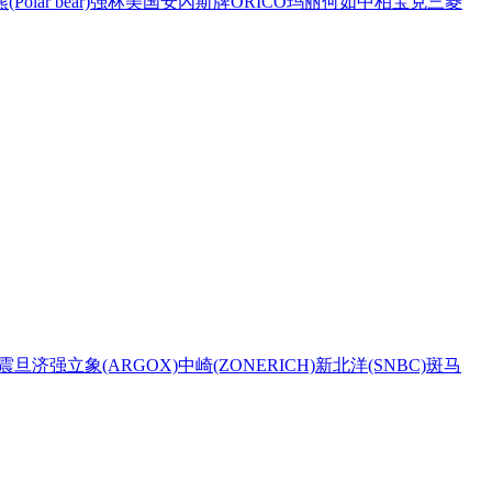
Polar bear)
强林
美国安內斯牌
ORICO
玛丽
何如
中柏
宝克
三菱
震旦
济强
立象(ARGOX)
中崎(ZONERICH)
新北洋(SNBC)
斑马