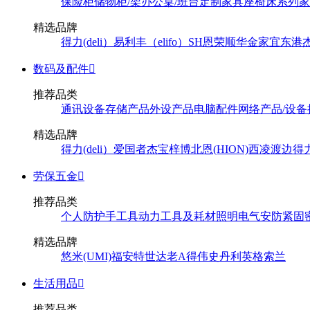
保险柜
储物柜/架
办公桌/班台
定制家具
座椅
床系列
家
精选品牌
得力(deli）
易利丰（elifo）
SH
恩荣
顺华
金家宜
东港
数码及配件

推荐品类
通讯设备
存储产品
外设产品
电脑配件
网络产品/设备
精选品牌
得力(deli）
爱国者
杰宝
梓博
北恩(HION)
西凌
渡边
得
劳保五金

推荐品类
个人防护
手工具
动力工具及耗材
照明
电气
安防
紧固
精选品牌
悠米(UMI)
福安特
世达
老A
得伟
史丹利
英格索兰
生活用品

推荐品类