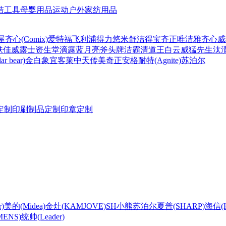
洁工具
母婴用品
运动户外
家纺用品
屋
齐心(Comix)
爱特福
飞利浦
得力
悠米
舒洁
得宝
齐正
唯洁雅
齐心
威
肤佳
威露士
资生堂
滴露
蓝月亮
斧头牌
洁霸
清道王
白云
威猛先生
汰
r bear)
金白象
宜客莱
中天
传美
奇正
安格耐特(Agnite)
苏泊尔
定制
印刷制品定制
印章定制
)
美的(Midea)
金灶(KAMJOVE)
SH
小熊
苏泊尔
夏普(SHARP)
海信(Hi
ENS)
统帅(Leader)