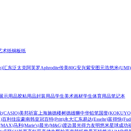
艺术纸
铜板纸
n)
汇东
泛太克
阿芙罗Aphrodite
传美80G
安兴
紫安图
元浩
悠米(UMI)
展示用品
胶粘用品
封装用品
学生美术画材
学生体育用品
笔记本
(CASIO)
美邦祈富
上海
施德楼
树德
雄狮
中华铅笔
国誉(KOKUYO
)
百利佳
应豪
南韩皇冠
百特(Pritt)
永大
汇东
易达(Esselte)
富得快(Fude
MAX)
马利(Marie's)
晨光(M&G)
渡边
晨光
得力
友明
悠米
星球
成功