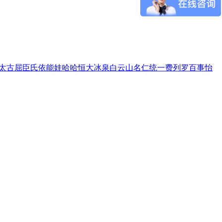
太古
屈臣氏
依能
娃哈哈
恒大冰泉
白云山
名仁
统一
费列罗
百事
怡