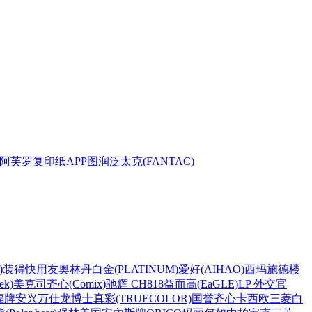
阿芙罗复印纸
APP
图润
泛太克(FANTAC)
)
装得快
用友
奥林丹
白金(PLATINUM)
爱好(AIHAO)
西玛
施德楼
k)
美克司
齐心(Comix)
驰辉 CH818
益而高(EaGLE)
LP 外交官
福牌
安兴
万仕龙
博士
真彩(TRUECOLOR)
国誉
齐心
卡西欧
三菱
白