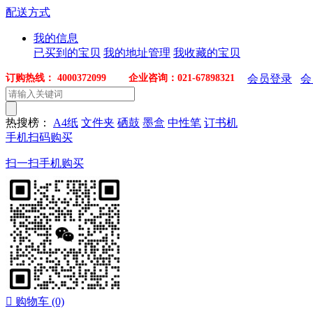
配送方式
我的信息
已买到的宝贝
我的地址管理
我收藏的宝贝
订购热线： 4000372099 企业咨询：021-67898321
会员登录
会
热搜榜：
A4纸
文件夹
硒鼓
墨盒
中性笔
订书机
手机扫码购买
扫一扫手机购买

购物车
(0)