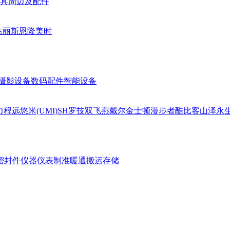
具周边及配件
杰丽斯
恩隆
美时
摄影设备
数码配件
智能设备
力
程远
悠米(UMI)
SH
罗技
双飞燕
戴尔
金士顿
漫步者
酷比客
山泽
永
密封件
仪器仪表
制准暖通
搬运存储