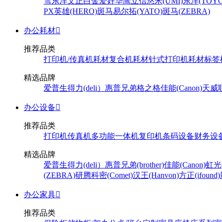
雪
东洋
文正
白金
爱好
华鹰
立信
悠米(UMI)
东洋(TOYO
PX
英雄(HERO)
斑马
易尔拓(YATO)
斑马(ZEBRA)
办公耗材

推荐品类
打印机/传真机耗材
复合机耗材
针式打印机耗材
标签
精选品牌
爱普生
得力(deli）
惠普
兄弟
格之格
佳能(Canon)
天威
办公设备

推荐品类
打印机
传真机
多功能一体机
复印机
条码设备
财务设
精选品牌
爱普生
得力(deli）
惠普
兄弟(brother)
佳能(Canon)
虹光(
(ZEBRA)
研腾
科密(Comet)
汉王(Hanvon)
方正(ifound)
办公家具

推荐品类