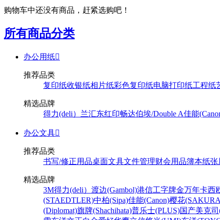
购物车中还没有商品，赶紧选购吧！
所有商品分类
办公用纸

推荐品类
复印纸
收银纸
相片纸
彩色复印纸
电脑打印纸
工程纸
精选品牌
得力(deli）
兰汇东
红印畅
达伯埃/Double A
佳能(Cano
办公文具

推荐品类
书写/修正用品
桌面文具
文件管理
财会用品
簿本纸张
精选品牌
3M
得力(deli）
渡边(Gambol)
港信
工字牌
金万年
卡西欧
(STAEDTLER)
中柏(Sipa)
佳能(Canon)
樱花(SAKURA
(Diplomat)
旗牌(Shachihata)
普乐士(PLUS)
国产
美克司(