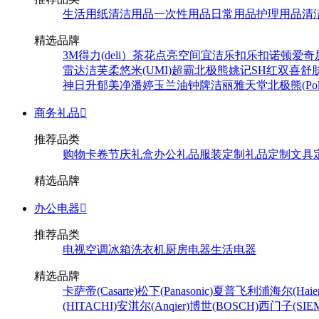
生活用纸
清洁用品
一次性用品
日常用品
护理用品
清
精选品牌
3M
得力(deli）
茶花
点亮空间
宜洁
乐扣乐扣
诺顿
爱奇
雷达
洁芙柔
悠米(UMI)
超霸
北极熊
姚记
SH
红双喜
舒
神
日升
郁美净
潘婷
玉兰油
钟牌
洁丽雅
天堂
北极熊(Pola
商务礼品

推荐品类
购物卡卷
节庆礼盒
办公礼品
服装定制
礼品定制
文具
精选品牌
办公电器

推荐品类
电视
空调
冰箱
洗衣机
厨房电器
生活电器
精选品牌
卡萨帝(Casarte)
松下(Panasonic)
夏普
飞利浦
海尔(Haier
(HITACHI)
安淇尔(Anqier)
博世(BOSCH)
西门子(SIEM