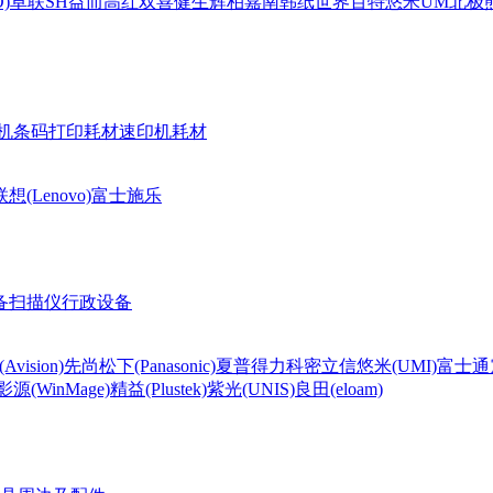
)
卓联
SH
益而高
红双喜
健生
辉柏嘉
南韩纸世界
百特
悠米UM
北极熊(
机条码打印耗材
速印机耗材
联想(Lenovo)
富士施乐
备
扫描仪
行政设备
Avision)
先尚
松下(Panasonic)
夏普
得力
科密
立信
悠米(UMI)
富士通
影源(WinMage)
精益(Plustek)
紫光(UNIS)
良田(eloam)