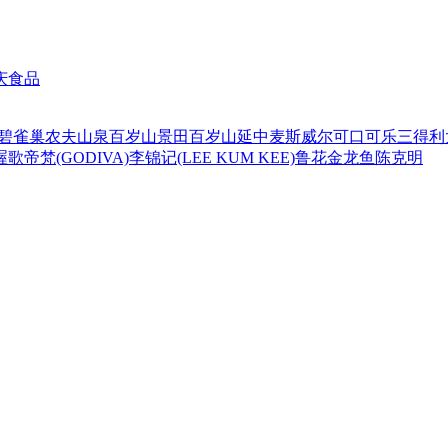
庆食品
碧
雀巢
农夫山泉
百岁山
景田百岁山
延中
麦斯威尔
可口可乐
三得利
喔
歌帝梵(GODIVA)
李锦记(LEE KUM KEE)
鲁花
金龙鱼
陈克明