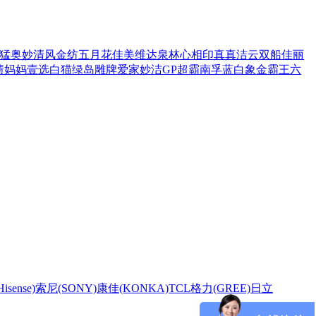
猛
奥妙
清风
金纺
五月花
佳美
维达
泉林
心相印
真真
洁云
双船
佳丽
渍
妈妈壹选
白猫
绿岛
雕牌
爱家
妙洁
GP超霸
南孚
蓝白象
金霸王
六
sense)
索尼(SONY)
康佳(KONKA)
TCL
格力(GREE)
日立