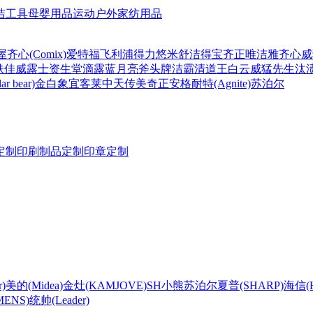
洁工具
母婴用品
运动户外
家纺用品
屋
齐心(Comix)
爱特福
飞利浦
得力
悠米
舒洁
得宝
齐正
唯洁雅
齐心
威
肤佳
威露士
资生堂
滴露
蓝月亮
斧头牌
洁霸
清道王
白云
威猛先生
汰
r bear)
金白象
宜客莱
中天
传美
奇正
安格耐特(Agnite)
苏泊尔
定制
印刷制品定制
印章定制
)
美的(Midea)
金灶(KAMJOVE)
SH
小熊
苏泊尔
夏普(SHARP)
海信(Hi
ENS)
统帅(Leader)