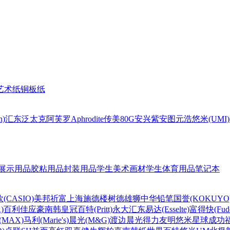
艺术纸
铜板纸
n)
汇东
泛太克
阿芙罗Aphrodite
传美80G
安兴
紫安图
元浩
悠米(UMI)
展示用品
胶粘用品
封装用品
学生美术画材
学生体育用品
笔记本
(CASIO)
美邦祈富
上海
施德楼
树德
雄狮
中华铅笔
国誉(KOKUYO
)
百利佳
应豪
南韩皇冠
百特(Pritt)
永大
汇东
易达(Esselte)
富得快(Fude
MAX)
马利(Marie's)
晨光(M&G)
渡边
晨光
得力
友明
悠米
星球
成功