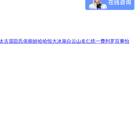
太古
屈臣氏
依能
娃哈哈
恒大冰泉
白云山
名仁
统一
费列罗
百事
怡