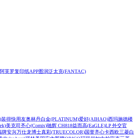
阿芙罗复印纸
APP
图润
泛太克(FANTAC)
)
装得快
用友
奥林丹
白金(PLATINUM)
爱好(AIHAO)
西玛
施德楼
k)
美克司
齐心(Comix)
驰辉 CH818
益而高(EaGLE)
LP 外交官
福牌
安兴
万仕龙
博士
真彩(TRUECOLOR)
国誉
齐心
卡西欧
三菱
白