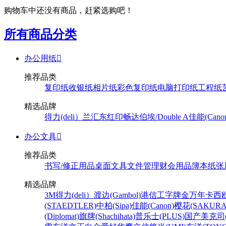
购物车中还没有商品，赶紧选购吧！
所有商品分类
办公用纸

推荐品类
复印纸
收银纸
相片纸
彩色复印纸
电脑打印纸
工程纸
精选品牌
得力(deli）
兰汇东
红印畅
达伯埃/Double A
佳能(Cano
办公文具

推荐品类
书写/修正用品
桌面文具
文件管理
财会用品
簿本纸张
精选品牌
3M
得力(deli）
渡边(Gambol)
港信
工字牌
金万年
卡西欧
(STAEDTLER)
中柏(Sipa)
佳能(Canon)
樱花(SAKURA
(Diplomat)
旗牌(Shachihata)
普乐士(PLUS)
国产
美克司(