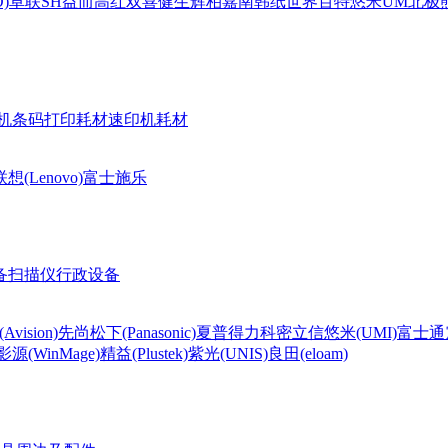
)
卓联
SH
益而高
红双喜
健生
辉柏嘉
南韩纸世界
百特
悠米UM
北极熊(
机条码打印耗材
速印机耗材
联想(Lenovo)
富士施乐
备
扫描仪
行政设备
Avision)
先尚
松下(Panasonic)
夏普
得力
科密
立信
悠米(UMI)
富士通
影源(WinMage)
精益(Plustek)
紫光(UNIS)
良田(eloam)