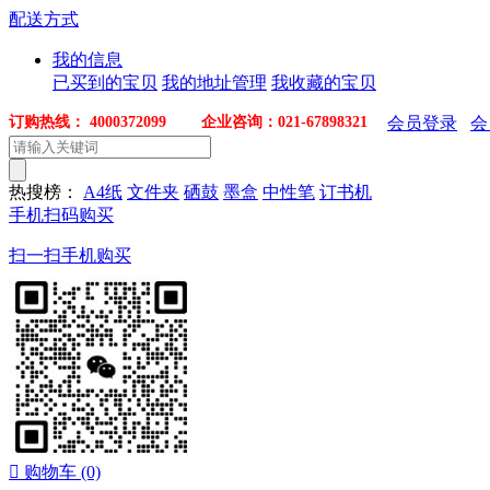
配送方式
我的信息
已买到的宝贝
我的地址管理
我收藏的宝贝
订购热线： 4000372099 企业咨询：021-67898321
会员登录
会
热搜榜：
A4纸
文件夹
硒鼓
墨盒
中性笔
订书机
手机扫码购买
扫一扫手机购买

购物车
(0)