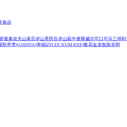
庆食品
碧
雀巢
农夫山泉
百岁山
景田百岁山
延中
麦斯威尔
可口可乐
三得利
喔
歌帝梵(GODIVA)
李锦记(LEE KUM KEE)
鲁花
金龙鱼
陈克明