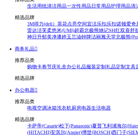
生活用纸
清洁用品
一次性用品
日常用品
护理用品
清
精选品牌
3M
得力(deli）
茶花
点亮空间
宜洁
乐扣乐扣
诺顿
爱奇
雷达
洁芙柔
悠米(UMI)
超霸
北极熊
姚记
SH
红双喜
舒
神
日升
郁美净
潘婷
玉兰油
钟牌
洁丽雅
天堂
北极熊(Pola
商务礼品

推荐品类
购物卡卷
节庆礼盒
办公礼品
服装定制
礼品定制
文具
精选品牌
办公电器

推荐品类
电视
空调
冰箱
洗衣机
厨房电器
生活电器
精选品牌
卡萨帝(Casarte)
松下(Panasonic)
夏普
飞利浦
海尔(Haier
(HITACHI)
安淇尔(Anqier)
博世(BOSCH)
西门子(SIEM