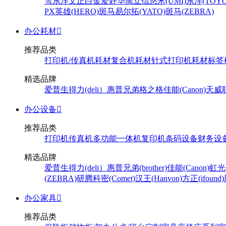
雪
东洋
文正
白金
爱好
华鹰
立信
悠米(UMI)
东洋(TOYO
PX
英雄(HERO)
斑马
易尔拓(YATO)
斑马(ZEBRA)
办公耗材

推荐品类
打印机/传真机耗材
复合机耗材
针式打印机耗材
标签
精选品牌
爱普生
得力(deli）
惠普
兄弟
格之格
佳能(Canon)
天威
办公设备

推荐品类
打印机
传真机
多功能一体机
复印机
条码设备
财务设
精选品牌
爱普生
得力(deli）
惠普
兄弟(brother)
佳能(Canon)
虹光(
(ZEBRA)
研腾
科密(Comet)
汉王(Hanvon)
方正(ifound)
办公家具

推荐品类