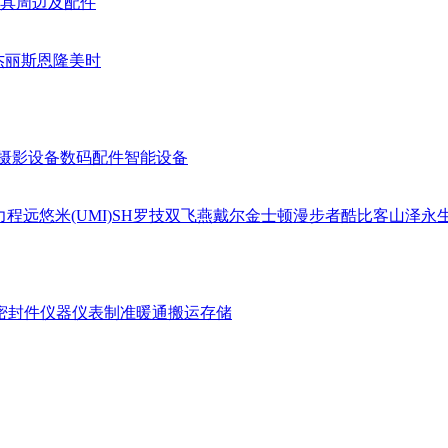
具周边及配件
杰丽斯
恩隆
美时
摄影设备
数码配件
智能设备
力
程远
悠米(UMI)
SH
罗技
双飞燕
戴尔
金士顿
漫步者
酷比客
山泽
永
密封件
仪器仪表
制准暖通
搬运存储