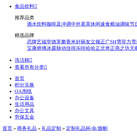
食品饮料

推荐品类
酒水饮料
咖啡及冲调
中外茗茶
休闲速食
粮油调味
节
精选品牌
恋牌
艺福堂
德芙
脆香米
好丽友
立顿
正广
SH
雪菲力
雪
宝
康师傅
冰露
脉动
佳得乐
哇哈哈
正北
奇正
燕之坊
天
洗洁精

查看所有分类

首页
积分兑换
OA用纸
办公设备
生活用品
办公文具
劳保五金
首页
商务礼品
礼品定制
定制礼品杯/伞/旗帜
>
>
>