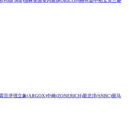
Polar bear)
强林
美国安內斯牌
ORICO
玛丽
何如
中柏
宝克
三菱
震旦
济强
立象(ARGOX)
中崎(ZONERICH)
新北洋(SNBC)
斑马