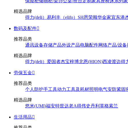
保险柜
储物柜/架
办公桌/班台
定制家具
座椅
床系列
家
精选品牌
得力(deli）
易利丰（elifo）
SH
恩荣
顺华
金家宜
东港
数码及配件

推荐品类
通讯设备
存储产品
外设产品
电脑配件
网络产品/设备
精选品牌
得力(deli）
爱国者
杰宝
梓博
北恩(HION)
西凌
渡边
得
劳保五金

推荐品类
个人防护
手工具
动力工具及耗材
照明
电气
安防
紧固
精选品牌
悠米(UMI)
福安特
世达
老A
得伟
史丹利
英格索兰
生活用品

推荐品类