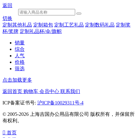
返回
切换
定制其他礼品
定制箱包
定制工艺礼品
定制数码礼品
定制奖
杯/奖牌
定制礼品杯/伞/旗帜
销量
综合
人气
价格
筛选
点击加载更多
返回首页
购物车
会员中心
联系我们
ICP备案证书号:
沪ICP备10029311号-4
© 2005-2026 上海吉国办公用品有限公司 版权所有，并保留所
有权利。

首页