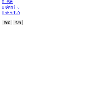

搜索

购物车
0

会员中心
确定
取消