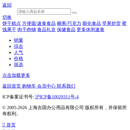
返回
切换
饼干糕点
方便面/速食食品
糖果/巧克力
膨化食品
坚果炒货
蜜
饯果干
肉干肉铺
食品礼盒
保健食品
更多休闲速食
销量
综合
人气
价格
筛选
点击加载更多
返回首页
购物车
会员中心
联系我们
ICP备案证书号:
沪ICP备10029311号-4
© 2005-2026 上海吉国办公用品有限公司 版权所有，并保留所
有权利。

首页