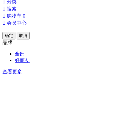

分类

搜索

购物车
0

会员中心
确定
取消
品牌
全部
好丽友
查看更多