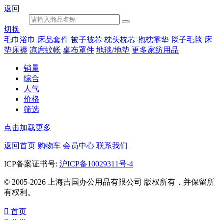
返回
切换
毛巾浴巾
床品套件
被子被芯
枕头枕芯
抱枕靠垫
毯子毛毯
床
垫床褥
凉席蚊帐
桌布罩件
地毯/地垫
更多家纺用品
销量
综合
人气
价格
筛选
点击加载更多
返回首页
购物车
会员中心
联系我们
ICP备案证书号:
沪ICP备10029311号-4
© 2005-2026 上海吉国办公用品有限公司 版权所有，并保留所
有权利。

首页