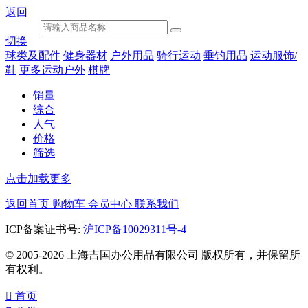
返回
切换
球类及配件
健身器材
户外用品
骑行运动
垂钓用品
运动服饰/
鞋
更多运动户外
棋牌
销量
综合
人气
价格
筛选
点击加载更多
返回首页
购物车
会员中心
联系我们
ICP备案证书号:
沪ICP备10029311号-4
© 2005-2026 上海吉国办公用品有限公司 版权所有，并保留所
有权利。

首页