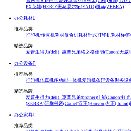
雪
东洋
文正
白金
爱好
华鹰
立信
悠米(UMI)
东洋(TOYO
PX
英雄(HERO)
斑马
易尔拓(YATO)
斑马(ZEBRA)
办公耗材

推荐品类
打印机/传真机耗材
复合机耗材
针式打印机耗材
标签
精选品牌
爱普生
得力(deli）
惠普
兄弟
格之格
佳能(Canon)
天威
办公设备

推荐品类
打印机
传真机
多功能一体机
复印机
条码设备
财务设
精选品牌
爱普生
得力(deli）
惠普
兄弟(brother)
佳能(Canon)
虹光(
(ZEBRA)
研腾
科密(Comet)
汉王(Hanvon)
方正(ifound)
办公家具

推荐品类