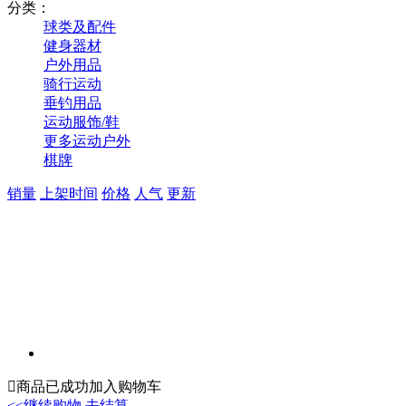
分类：
球类及配件
健身器材
户外用品
骑行运动
垂钓用品
运动服饰/鞋
更多运动户外
棋牌
销量
上架时间
价格
人气
更新

商品已成功加入购物车
<<继续购物
去结算