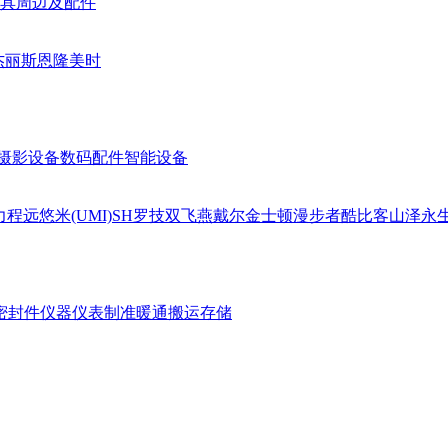
具周边及配件
杰丽斯
恩隆
美时
摄影设备
数码配件
智能设备
力
程远
悠米(UMI)
SH
罗技
双飞燕
戴尔
金士顿
漫步者
酷比客
山泽
永
密封件
仪器仪表
制准暖通
搬运存储