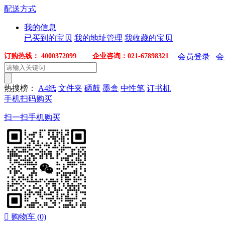
配送方式
我的信息
已买到的宝贝
我的地址管理
我收藏的宝贝
订购热线： 4000372099 企业咨询：021-67898321
会员登录
会
热搜榜：
A4纸
文件夹
硒鼓
墨盒
中性笔
订书机
手机扫码购买
扫一扫手机购买

购物车
(0)