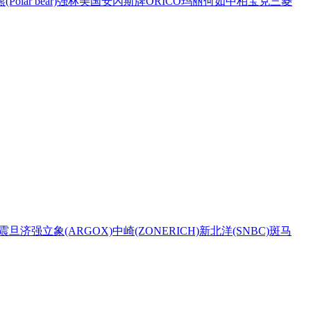
Polar bear)
强林
美国安內斯牌
ORICO
玛丽
何如
中柏
宝克
三菱
震旦
济强
立象(ARGOX)
中崎(ZONERICH)
新北洋(SNBC)
斑马