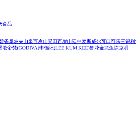
庆食品
碧
雀巢
农夫山泉
百岁山
景田百岁山
延中
麦斯威尔
可口可乐
三得利
喔
歌帝梵(GODIVA)
李锦记(LEE KUM KEE)
鲁花
金龙鱼
陈克明