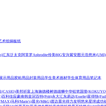
艺术纸
铜板纸
n)
汇东
泛太克
阿芙罗Aphrodite
传美80G
安兴
紫安图
元浩
悠米(UMI)
展示用品
胶粘用品
封装用品
学生美术画材
学生体育用品
笔记本
(CASIO)
美邦祈富
上海
施德楼
树德
雄狮
中华铅笔
国誉(KOKUYO
)
百利佳
应豪
南韩皇冠
百特(Pritt)
永大
汇东
易达(Esselte)
富得快(Fude
MAX)
马利(Marie's)
晨光(M&G)
渡边
晨光
得力
友明
悠米
星球
成功