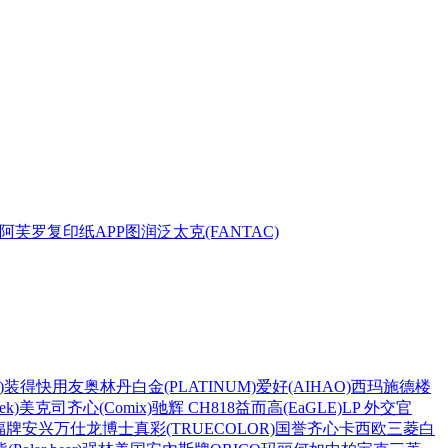
阿芙罗复印纸
APP
图润
泛太克(FANTAC)
)
装得快
用友
奥林丹
白金(PLATINUM)
爱好(AIHAO)
西玛
施德楼
k)
美克司
齐心(Comix)
驰辉 CH818
益而高(EaGLE)
LP 外交官
福牌
安兴
万仕龙
博士
真彩(TRUECOLOR)
国誉
齐心
卡西欧
三菱
白