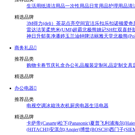
生活用纸
清洁用品
一次性用品
日常用品
护理用品
清
精选品牌
3M
得力(deli）
茶花
点亮空间
宜洁
乐扣乐扣
诺顿
爱奇
雷达
洁芙柔
悠米(UMI)
超霸
北极熊
姚记
SH
红双喜
舒
神
日升
郁美净
潘婷
玉兰油
钟牌
洁丽雅
天堂
北极熊(Pola
商务礼品

推荐品类
购物卡卷
节庆礼盒
办公礼品
服装定制
礼品定制
文具
精选品牌
办公电器

推荐品类
电视
空调
冰箱
洗衣机
厨房电器
生活电器
精选品牌
卡萨帝(Casarte)
松下(Panasonic)
夏普
飞利浦
海尔(Haier
(HITACHI)
安淇尔(Anqier)
博世(BOSCH)
西门子(SIEM