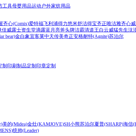
洁工具
母婴用品
运动户外
家纺用品
屋
齐心(Comix)
爱特福
飞利浦
得力
悠米
舒洁
得宝
齐正
唯洁雅
齐心
威
肤佳
威露士
资生堂
滴露
蓝月亮
斧头牌
洁霸
清道王
白云
威猛先生
汰
r bear)
金白象
宜客莱
中天
传美
奇正
安格耐特(Agnite)
苏泊尔
定制
印刷制品定制
印章定制
)
美的(Midea)
金灶(KAMJOVE)
SH
小熊
苏泊尔
夏普(SHARP)
海信(Hi
ENS)
统帅(Leader)