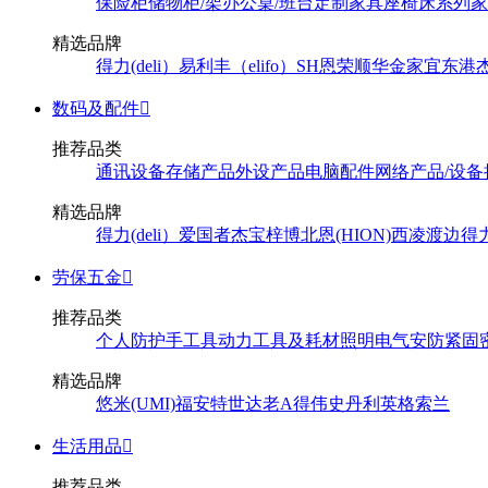
保险柜
储物柜/架
办公桌/班台
定制家具
座椅
床系列
家
精选品牌
得力(deli）
易利丰（elifo）
SH
恩荣
顺华
金家宜
东港
数码及配件

推荐品类
通讯设备
存储产品
外设产品
电脑配件
网络产品/设备
精选品牌
得力(deli）
爱国者
杰宝
梓博
北恩(HION)
西凌
渡边
得
劳保五金

推荐品类
个人防护
手工具
动力工具及耗材
照明
电气
安防
紧固
精选品牌
悠米(UMI)
福安特
世达
老A
得伟
史丹利
英格索兰
生活用品

推荐品类