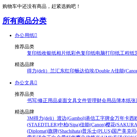
购物车中还没有商品，赶紧选购吧！
所有商品分类
办公用纸

推荐品类
复印纸
收银纸
相片纸
彩色复印纸
电脑打印纸
工程纸
精选品牌
得力(deli）
兰汇东
红印畅
达伯埃/Double A
佳能(Cano
办公文具

推荐品类
书写/修正用品
桌面文具
文件管理
财会用品
簿本纸张
精选品牌
3M
得力(deli）
渡边(Gambol)
港信
工字牌
金万年
卡西欧
(STAEDTLER)
中柏(Sipa)
佳能(Canon)
樱花(SAKURA
(Diplomat)
旗牌(Shachihata)
普乐士(PLUS)
国产
美克司(