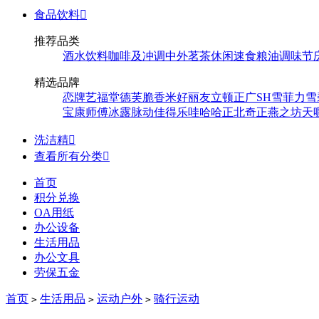
食品饮料

推荐品类
酒水饮料
咖啡及冲调
中外茗茶
休闲速食
粮油调味
节
精选品牌
恋牌
艺福堂
德芙
脆香米
好丽友
立顿
正广
SH
雪菲力
雪
宝
康师傅
冰露
脉动
佳得乐
哇哈哈
正北
奇正
燕之坊
天
洗洁精

查看所有分类

首页
积分兑换
OA用纸
办公设备
生活用品
办公文具
劳保五金
首页
生活用品
运动户外
骑行运动
>
>
>