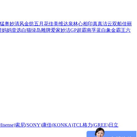
猛
奥妙
清风
金纺
五月花
佳美
维达
泉林
心相印
真真
洁云
双船
佳丽
渍
妈妈壹选
白猫
绿岛
雕牌
爱家
妙洁
GP超霸
南孚
蓝白象
金霸王
六
sense)
索尼(SONY)
康佳(KONKA)
TCL
格力(GREE)
日立