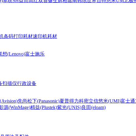
)
卓联
SH
益而高
红双喜
健生
辉柏嘉
南韩纸世界
百特
悠米UM
北极熊(
机条码打印耗材
速印机耗材
联想(Lenovo)
富士施乐
备
扫描仪
行政设备
Avision)
先尚
松下(Panasonic)
夏普
得力
科密
立信
悠米(UMI)
富士通
影源(WinMage)
精益(Plustek)
紫光(UNIS)
良田(eloam)