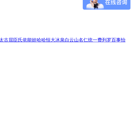
太古
屈臣氏
依能
娃哈哈
恒大冰泉
白云山
名仁
统一
费列罗
百事
怡