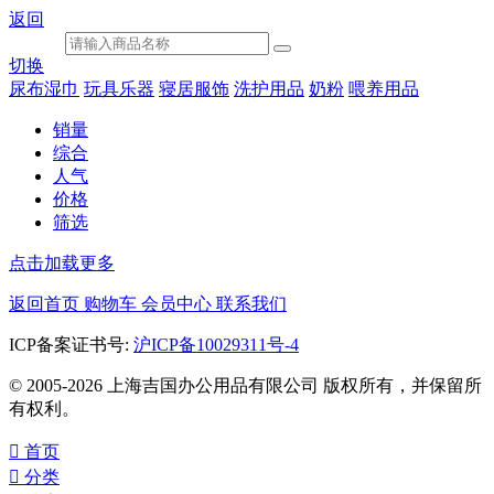
返回
切换
尿布湿巾
玩具乐器
寝居服饰
洗护用品
奶粉
喂养用品
销量
综合
人气
价格
筛选
点击加载更多
返回首页
购物车
会员中心
联系我们
ICP备案证书号:
沪ICP备10029311号-4
© 2005-2026 上海吉国办公用品有限公司 版权所有，并保留所
有权利。

首页

分类