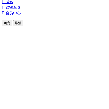

搜索

购物车
0

会员中心
确定
取消