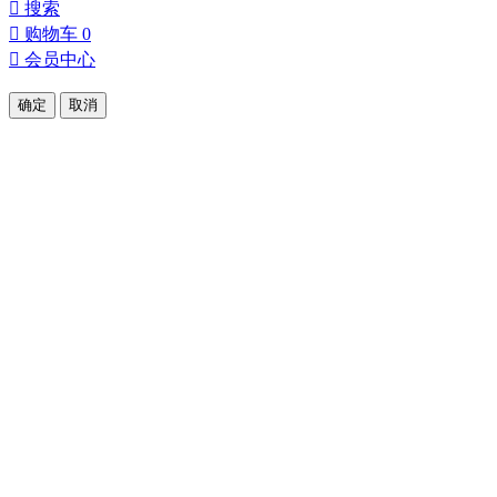

搜索

购物车
0

会员中心
确定
取消