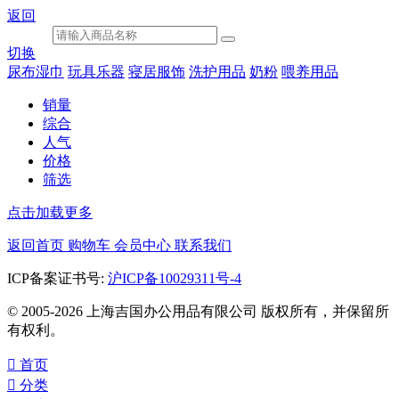
返回
切换
尿布湿巾
玩具乐器
寝居服饰
洗护用品
奶粉
喂养用品
销量
综合
人气
价格
筛选
点击加载更多
返回首页
购物车
会员中心
联系我们
ICP备案证书号:
沪ICP备10029311号-4
© 2005-2026 上海吉国办公用品有限公司 版权所有，并保留所
有权利。

首页

分类