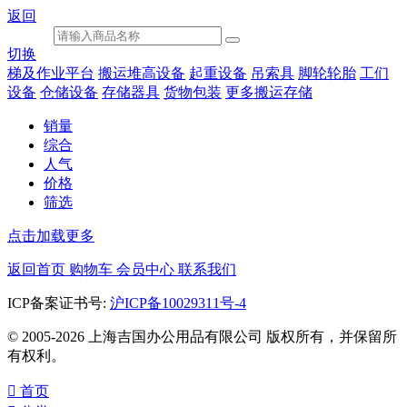
返回
切换
梯及作业平台
搬运堆高设备
起重设备
吊索具
脚轮轮胎
工们
设备
仓储设备
存储器具
货物包装
更多搬运存储
销量
综合
人气
价格
筛选
点击加载更多
返回首页
购物车
会员中心
联系我们
ICP备案证书号:
沪ICP备10029311号-4
© 2005-2026 上海吉国办公用品有限公司 版权所有，并保留所
有权利。

首页