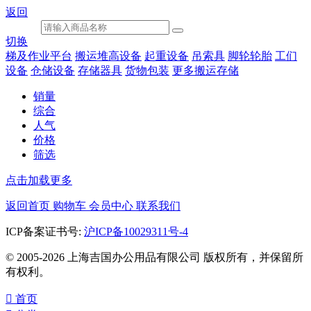
返回
切换
梯及作业平台
搬运堆高设备
起重设备
吊索具
脚轮轮胎
工们
设备
仓储设备
存储器具
货物包装
更多搬运存储
销量
综合
人气
价格
筛选
点击加载更多
返回首页
购物车
会员中心
联系我们
ICP备案证书号:
沪ICP备10029311号-4
© 2005-2026 上海吉国办公用品有限公司 版权所有，并保留所
有权利。

首页