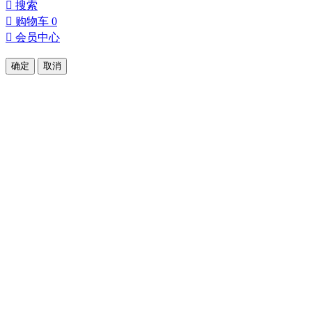

搜索

购物车
0

会员中心
确定
取消