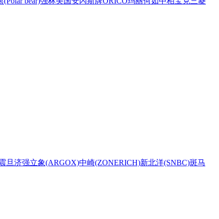
Polar bear)
强林
美国安內斯牌
ORICO
玛丽
何如
中柏
宝克
三菱
震旦
济强
立象(ARGOX)
中崎(ZONERICH)
新北洋(SNBC)
斑马