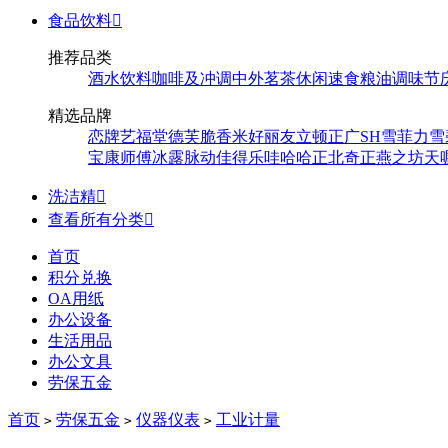
食品饮料

推荐品类
酒水饮料
咖啡及冲调
中外茗茶
休闲速食
粮油调味
节
精选品牌
恋牌
艺福堂
德芙
脆香米
好丽友
立顿
正广
SH
雪菲力
雪
宝
康师傅
冰露
脉动
佳得乐
哇哈哈
正北
奇正
燕之坊
天
洗洁精

查看所有分类

首页
积分兑换
OA用纸
办公设备
生活用品
办公文具
劳保五金
首页
劳保五金
仪器仪表
工业计量
>
>
>