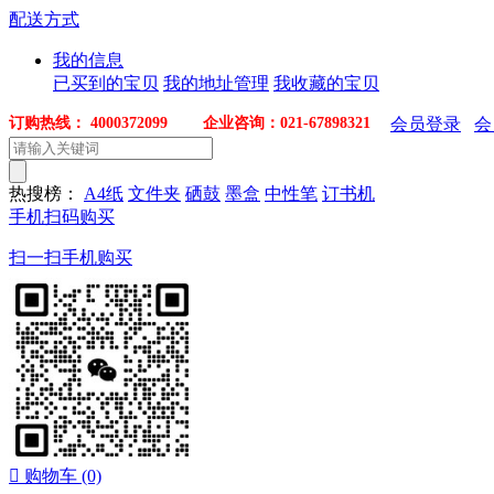
配送方式
我的信息
已买到的宝贝
我的地址管理
我收藏的宝贝
订购热线： 4000372099 企业咨询：021-67898321
会员登录
会
热搜榜：
A4纸
文件夹
硒鼓
墨盒
中性笔
订书机
手机扫码购买
扫一扫手机购买

购物车
(0)