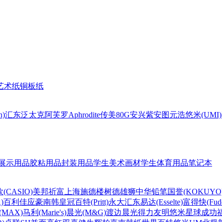
艺术纸
铜板纸
n)
汇东
泛太克
阿芙罗Aphrodite
传美80G
安兴
紫安图
元浩
悠米(UMI)
展示用品
胶粘用品
封装用品
学生美术画材
学生体育用品
笔记本
(CASIO)
美邦祈富
上海
施德楼
树德
雄狮
中华铅笔
国誉(KOKUYO
)
百利佳
应豪
南韩皇冠
百特(Pritt)
永大
汇东
易达(Esselte)
富得快(Fude
MAX)
马利(Marie's)
晨光(M&G)
渡边
晨光
得力
友明
悠米
星球
成功