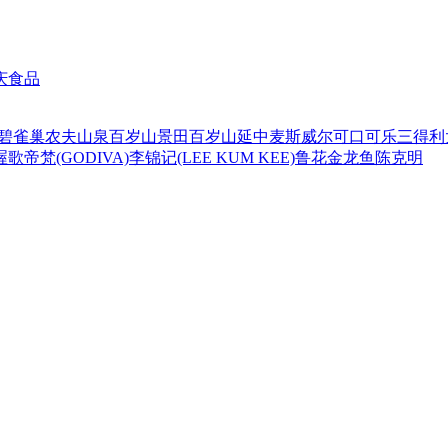
庆食品
碧
雀巢
农夫山泉
百岁山
景田百岁山
延中
麦斯威尔
可口可乐
三得利
喔
歌帝梵(GODIVA)
李锦记(LEE KUM KEE)
鲁花
金龙鱼
陈克明