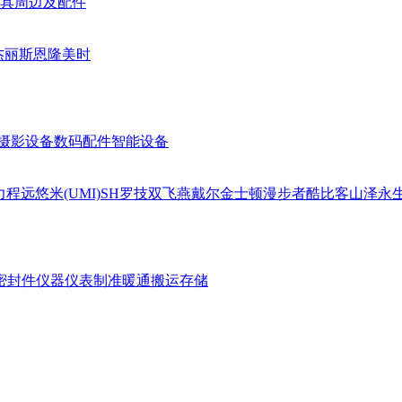
具周边及配件
杰丽斯
恩隆
美时
摄影设备
数码配件
智能设备
力
程远
悠米(UMI)
SH
罗技
双飞燕
戴尔
金士顿
漫步者
酷比客
山泽
永
密封件
仪器仪表
制准暖通
搬运存储