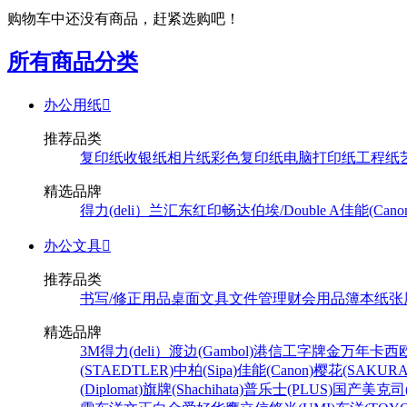
购物车中还没有商品，赶紧选购吧！
所有商品分类
办公用纸

推荐品类
复印纸
收银纸
相片纸
彩色复印纸
电脑打印纸
工程纸
精选品牌
得力(deli）
兰汇东
红印畅
达伯埃/Double A
佳能(Cano
办公文具

推荐品类
书写/修正用品
桌面文具
文件管理
财会用品
簿本纸张
精选品牌
3M
得力(deli）
渡边(Gambol)
港信
工字牌
金万年
卡西欧
(STAEDTLER)
中柏(Sipa)
佳能(Canon)
樱花(SAKURA
(Diplomat)
旗牌(Shachihata)
普乐士(PLUS)
国产
美克司(