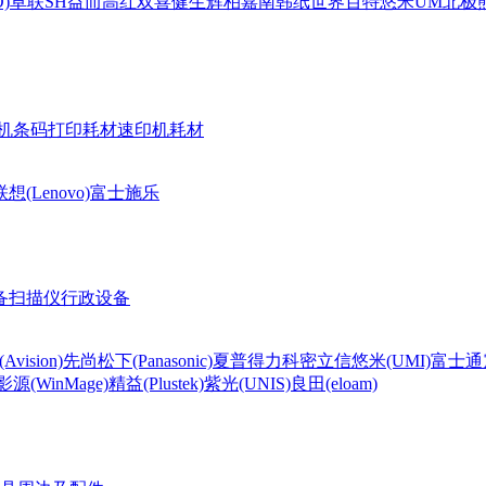
)
卓联
SH
益而高
红双喜
健生
辉柏嘉
南韩纸世界
百特
悠米UM
北极熊(
机条码打印耗材
速印机耗材
联想(Lenovo)
富士施乐
备
扫描仪
行政设备
Avision)
先尚
松下(Panasonic)
夏普
得力
科密
立信
悠米(UMI)
富士通
影源(WinMage)
精益(Plustek)
紫光(UNIS)
良田(eloam)