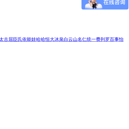
太古
屈臣氏
依能
娃哈哈
恒大冰泉
白云山
名仁
统一
费列罗
百事
怡