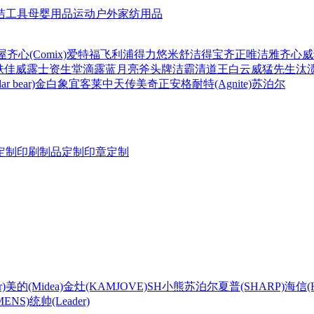
洁工具
母婴用品
运动户外
家纺用品
屋
齐心(Comix)
爱特福
飞利浦
得力
悠米
舒洁
得宝
齐正
唯洁雅
齐心
威
肤佳
威露士
资生堂
滴露
蓝月亮
斧头牌
洁霸
清道王
白云
威猛先生
汰
r bear)
金白象
宜客莱
中天
传美
奇正
安格耐特(Agnite)
苏泊尔
定制
印刷制品定制
印章定制
)
美的(Midea)
金灶(KAMJOVE)
SH
小熊
苏泊尔
夏普(SHARP)
海信(Hi
ENS)
统帅(Leader)