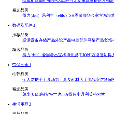
保险柜
储物柜/架
办公桌/班台
定制家具
座椅
床系列
家
精选品牌
得力(deli）
易利丰（elifo）
SH
恩荣
顺华
金家宜
东港
数码及配件

推荐品类
通讯设备
存储产品
外设产品
电脑配件
网络产品/设备
精选品牌
得力(deli）
爱国者
杰宝
梓博
北恩(HION)
西凌
渡边
得
劳保五金

推荐品类
个人防护
手工具
动力工具及耗材
照明
电气
安防
紧固
精选品牌
悠米(UMI)
福安特
世达
老A
得伟
史丹利
英格索兰
生活用品

推荐品类