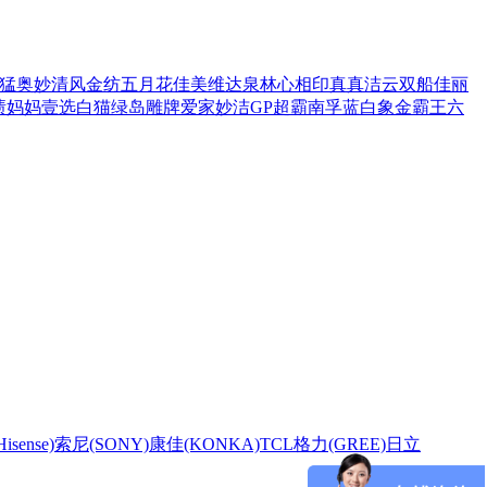
猛
奥妙
清风
金纺
五月花
佳美
维达
泉林
心相印
真真
洁云
双船
佳丽
渍
妈妈壹选
白猫
绿岛
雕牌
爱家
妙洁
GP超霸
南孚
蓝白象
金霸王
六
sense)
索尼(SONY)
康佳(KONKA)
TCL
格力(GREE)
日立