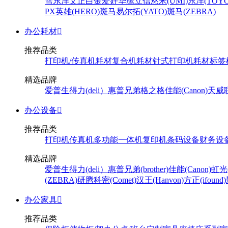
雪
东洋
文正
白金
爱好
华鹰
立信
悠米(UMI)
东洋(TOYO
PX
英雄(HERO)
斑马
易尔拓(YATO)
斑马(ZEBRA)
办公耗材

推荐品类
打印机/传真机耗材
复合机耗材
针式打印机耗材
标签
精选品牌
爱普生
得力(deli）
惠普
兄弟
格之格
佳能(Canon)
天威
办公设备

推荐品类
打印机
传真机
多功能一体机
复印机
条码设备
财务设
精选品牌
爱普生
得力(deli）
惠普
兄弟(brother)
佳能(Canon)
虹光(
(ZEBRA)
研腾
科密(Comet)
汉王(Hanvon)
方正(ifound)
办公家具

推荐品类