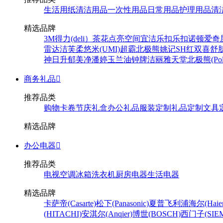
生活用纸
清洁用品
一次性用品
日常用品
护理用品
清
精选品牌
3M
得力(deli）
茶花
点亮空间
宜洁
乐扣乐扣
诺顿
爱奇
雷达
洁芙柔
悠米(UMI)
超霸
北极熊
姚记
SH
红双喜
舒
神
日升
郁美净
潘婷
玉兰油
钟牌
洁丽雅
天堂
北极熊(Pola
商务礼品

推荐品类
购物卡卷
节庆礼盒
办公礼品
服装定制
礼品定制
文具
精选品牌
办公电器

推荐品类
电视
空调
冰箱
洗衣机
厨房电器
生活电器
精选品牌
卡萨帝(Casarte)
松下(Panasonic)
夏普
飞利浦
海尔(Haier
(HITACHI)
安淇尔(Anqier)
博世(BOSCH)
西门子(SIEM