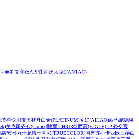
阿芙罗复印纸
APP
图润
泛太克(FANTAC)
)
装得快
用友
奥林丹
白金(PLATINUM)
爱好(AIHAO)
西玛
施德楼
k)
美克司
齐心(Comix)
驰辉 CH818
益而高(EaGLE)
LP 外交官
福牌
安兴
万仕龙
博士
真彩(TRUECOLOR)
国誉
齐心
卡西欧
三菱
白