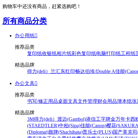
购物车中还没有商品，赶紧选购吧！
所有商品分类
办公用纸

推荐品类
复印纸
收银纸
相片纸
彩色复印纸
电脑打印纸
工程纸
精选品牌
得力(deli）
兰汇东
红印畅
达伯埃/Double A
佳能(Cano
办公文具

推荐品类
书写/修正用品
桌面文具
文件管理
财会用品
簿本纸张
精选品牌
3M
得力(deli）
渡边(Gambol)
港信
工字牌
金万年
卡西欧
(STAEDTLER)
中柏(Sipa)
佳能(Canon)
樱花(SAKURA
(Diplomat)
旗牌(Shachihata)
普乐士(PLUS)
国产
美克司(