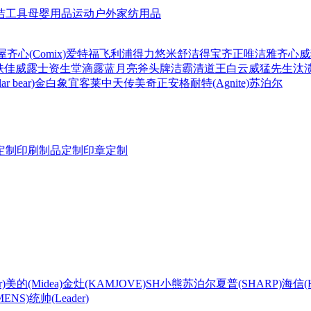
洁工具
母婴用品
运动户外
家纺用品
屋
齐心(Comix)
爱特福
飞利浦
得力
悠米
舒洁
得宝
齐正
唯洁雅
齐心
威
肤佳
威露士
资生堂
滴露
蓝月亮
斧头牌
洁霸
清道王
白云
威猛先生
汰
r bear)
金白象
宜客莱
中天
传美
奇正
安格耐特(Agnite)
苏泊尔
定制
印刷制品定制
印章定制
)
美的(Midea)
金灶(KAMJOVE)
SH
小熊
苏泊尔
夏普(SHARP)
海信(Hi
ENS)
统帅(Leader)