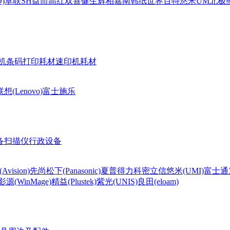
)
卓联
SH
益而高
红双喜
健生
辉柏嘉
南韩纸世界
百特
悠米UM
北极熊(
机条码打印耗材
速印机耗材
联想(Lenovo)
富士施乐
备
扫描仪
行政设备
Avision)
先尚
松下(Panasonic)
夏普
得力
科密
立信
悠米(UMI)
富士通
影源(WinMage)
精益(Plustek)
紫光(UNIS)
良田(eloam)