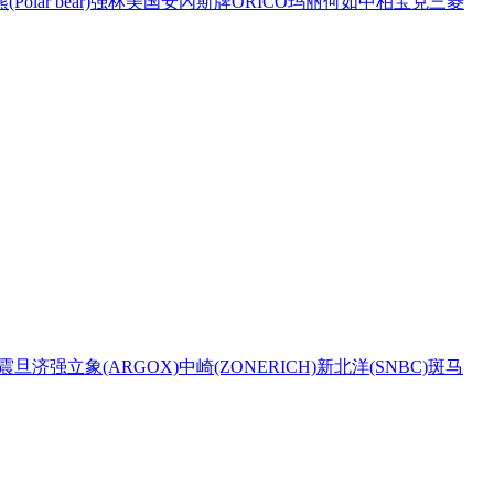
Polar bear)
强林
美国安內斯牌
ORICO
玛丽
何如
中柏
宝克
三菱
震旦
济强
立象(ARGOX)
中崎(ZONERICH)
新北洋(SNBC)
斑马