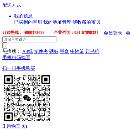
配送方式
我的信息
已买到的宝贝
我的地址管理
我收藏的宝贝
订购热线： 4000372099 企业咨询：021-67898321
会员登录
会
热搜榜：
A4纸
文件夹
硒鼓
墨盒
中性笔
订书机
手机扫码购买
扫一扫手机购买

购物车
(0)