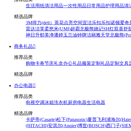
生活用纸
清洁用品
一次性用品
日常用品
护理用品
清
精选品牌
3M
得力(deli）
茶花
点亮空间
宜洁
乐扣乐扣
诺顿
爱奇
雷达
洁芙柔
悠米(UMI)
超霸
北极熊
姚记
SH
红双喜
舒
神
日升
郁美净
潘婷
玉兰油
钟牌
洁丽雅
天堂
北极熊(Pola
商务礼品

推荐品类
购物卡卷
节庆礼盒
办公礼品
服装定制
礼品定制
文具
精选品牌
办公电器

推荐品类
电视
空调
冰箱
洗衣机
厨房电器
生活电器
精选品牌
卡萨帝(Casarte)
松下(Panasonic)
夏普
飞利浦
海尔(Haier
(HITACHI)
安淇尔(Anqier)
博世(BOSCH)
西门子(SIEM