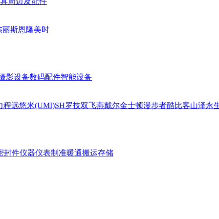
具周边及配件
杰丽斯
恩隆
美时
摄影设备
数码配件
智能设备
力
程远
悠米(UMI)
SH
罗技
双飞燕
戴尔
金士顿
漫步者
酷比客
山泽
永
密封件
仪器仪表
制准暖通
搬运存储