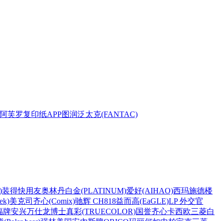
阿芙罗复印纸
APP
图润
泛太克(FANTAC)
)
装得快
用友
奥林丹
白金(PLATINUM)
爱好(AIHAO)
西玛
施德楼
k)
美克司
齐心(Comix)
驰辉 CH818
益而高(EaGLE)
LP 外交官
福牌
安兴
万仕龙
博士
真彩(TRUECOLOR)
国誉
齐心
卡西欧
三菱
白