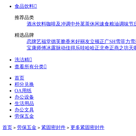
食品饮料

推荐品类
酒水饮料
咖啡及冲调
中外茗茶
休闲速食
粮油调味
节
精选品牌
恋牌
艺福堂
德芙
脆香米
好丽友
立顿
正广
SH
雪菲力
雪
宝
康师傅
冰露
脉动
佳得乐
哇哈哈
正北
奇正
燕之坊
天
洗洁精

查看所有分类

首页
积分兑换
OA用纸
办公设备
生活用品
办公文具
劳保五金
首页
劳保五金
紧固密封件
更多紧固密封件
>
>
>