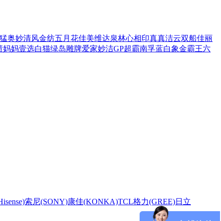
猛
奥妙
清风
金纺
五月花
佳美
维达
泉林
心相印
真真
洁云
双船
佳丽
渍
妈妈壹选
白猫
绿岛
雕牌
爱家
妙洁
GP超霸
南孚
蓝白象
金霸王
六
sense)
索尼(SONY)
康佳(KONKA)
TCL
格力(GREE)
日立