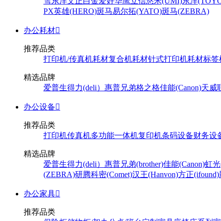
雪
东洋
文正
白金
爱好
华鹰
立信
悠米(UMI)
东洋(TOYO
PX
英雄(HERO)
斑马
易尔拓(YATO)
斑马(ZEBRA)
办公耗材

推荐品类
打印机/传真机耗材
复合机耗材
针式打印机耗材
标签
精选品牌
爱普生
得力(deli）
惠普
兄弟
格之格
佳能(Canon)
天威
办公设备

推荐品类
打印机
传真机
多功能一体机
复印机
条码设备
财务设
精选品牌
爱普生
得力(deli）
惠普
兄弟(brother)
佳能(Canon)
虹光(
(ZEBRA)
研腾
科密(Comet)
汉王(Hanvon)
方正(ifound)
办公家具

推荐品类