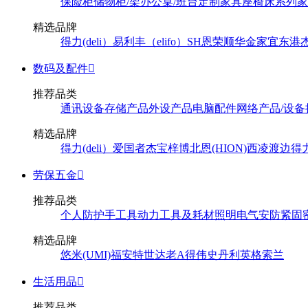
保险柜
储物柜/架
办公桌/班台
定制家具
座椅
床系列
家
精选品牌
得力(deli）
易利丰（elifo）
SH
恩荣
顺华
金家宜
东港
数码及配件

推荐品类
通讯设备
存储产品
外设产品
电脑配件
网络产品/设备
精选品牌
得力(deli）
爱国者
杰宝
梓博
北恩(HION)
西凌
渡边
得
劳保五金

推荐品类
个人防护
手工具
动力工具及耗材
照明
电气
安防
紧固
精选品牌
悠米(UMI)
福安特
世达
老A
得伟
史丹利
英格索兰
生活用品

推荐品类