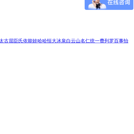
太古
屈臣氏
依能
娃哈哈
恒大冰泉
白云山
名仁
统一
费列罗
百事
怡