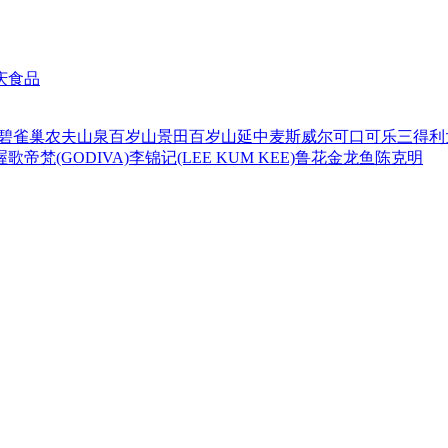
庆食品
碧
雀巢
农夫山泉
百岁山
景田百岁山
延中
麦斯威尔
可口可乐
三得利
喔
歌帝梵(GODIVA)
李锦记(LEE KUM KEE)
鲁花
金龙鱼
陈克明