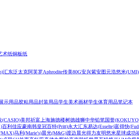
艺术纸
铜板纸
n)
汇东
泛太克
阿芙罗Aphrodite
传美80G
安兴
紫安图
元浩
悠米(UMI)
展示用品
胶粘用品
封装用品
学生美术画材
学生体育用品
笔记本
(CASIO)
美邦祈富
上海
施德楼
树德
雄狮
中华铅笔
国誉(KOKUYO
)
百利佳
应豪
南韩皇冠
百特(Pritt)
永大
汇东
易达(Esselte)
富得快(Fude
MAX)
马利(Marie's)
晨光(M&G)
渡边
晨光
得力
友明
悠米
星球
成功