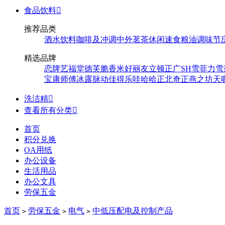
食品饮料

推荐品类
酒水饮料
咖啡及冲调
中外茗茶
休闲速食
粮油调味
节
精选品牌
恋牌
艺福堂
德芙
脆香米
好丽友
立顿
正广
SH
雪菲力
雪
宝
康师傅
冰露
脉动
佳得乐
哇哈哈
正北
奇正
燕之坊
天
洗洁精

查看所有分类

首页
积分兑换
OA用纸
办公设备
生活用品
办公文具
劳保五金
首页
劳保五金
电气
中低压配电及控制产品
>
>
>