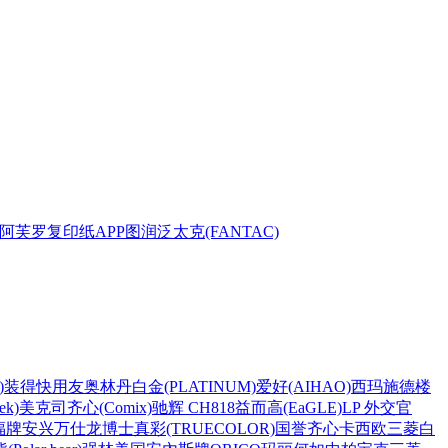
阿芙罗复印纸
APP
图润
泛太克(FANTAC)
)
装得快
用友
奥林丹
白金(PLATINUM)
爱好(AIHAO)
西玛
施德楼
k)
美克司
齐心(Comix)
驰辉 CH818
益而高(EaGLE)
LP 外交官
福牌
安兴
万仕龙
博士
真彩(TRUECOLOR)
国誉
齐心
卡西欧
三菱
白