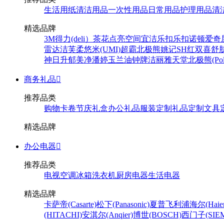
生活用纸
清洁用品
一次性用品
日常用品
护理用品
清
精选品牌
3M
得力(deli）
茶花
点亮空间
宜洁
乐扣乐扣
诺顿
爱奇
雷达
洁芙柔
悠米(UMI)
超霸
北极熊
姚记
SH
红双喜
舒
神
日升
郁美净
潘婷
玉兰油
钟牌
洁丽雅
天堂
北极熊(Pola
商务礼品

推荐品类
购物卡卷
节庆礼盒
办公礼品
服装定制
礼品定制
文具
精选品牌
办公电器

推荐品类
电视
空调
冰箱
洗衣机
厨房电器
生活电器
精选品牌
卡萨帝(Casarte)
松下(Panasonic)
夏普
飞利浦
海尔(Haier
(HITACHI)
安淇尔(Anqier)
博世(BOSCH)
西门子(SIEM