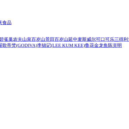
庆食品
碧
雀巢
农夫山泉
百岁山
景田百岁山
延中
麦斯威尔
可口可乐
三得利
喔
歌帝梵(GODIVA)
李锦记(LEE KUM KEE)
鲁花
金龙鱼
陈克明