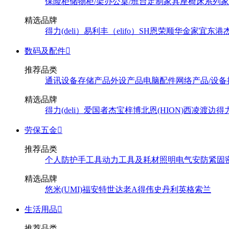
保险柜
储物柜/架
办公桌/班台
定制家具
座椅
床系列
家
精选品牌
得力(deli）
易利丰（elifo）
SH
恩荣
顺华
金家宜
东港
数码及配件

推荐品类
通讯设备
存储产品
外设产品
电脑配件
网络产品/设备
精选品牌
得力(deli）
爱国者
杰宝
梓博
北恩(HION)
西凌
渡边
得
劳保五金

推荐品类
个人防护
手工具
动力工具及耗材
照明
电气
安防
紧固
精选品牌
悠米(UMI)
福安特
世达
老A
得伟
史丹利
英格索兰
生活用品

推荐品类