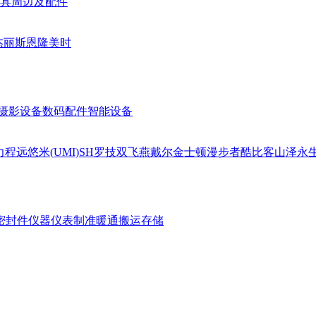
具周边及配件
杰丽斯
恩隆
美时
摄影设备
数码配件
智能设备
力
程远
悠米(UMI)
SH
罗技
双飞燕
戴尔
金士顿
漫步者
酷比客
山泽
永
密封件
仪器仪表
制准暖通
搬运存储