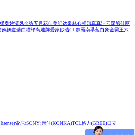
猛
奥妙
清风
金纺
五月花
佳美
维达
泉林
心相印
真真
洁云
双船
佳丽
渍
妈妈壹选
白猫
绿岛
雕牌
爱家
妙洁
GP超霸
南孚
蓝白象
金霸王
六
sense)
索尼(SONY)
康佳(KONKA)
TCL
格力(GREE)
日立