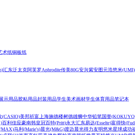
艺术纸
铜板纸
n)
汇东
泛太克
阿芙罗Aphrodite
传美80G
安兴
紫安图
元浩
悠米(UMI)
展示用品
胶粘用品
封装用品
学生美术画材
学生体育用品
笔记本
(CASIO)
美邦祈富
上海
施德楼
树德
雄狮
中华铅笔
国誉(KOKUYO
)
百利佳
应豪
南韩皇冠
百特(Pritt)
永大
汇东
易达(Esselte)
富得快(Fude
MAX)
马利(Marie's)
晨光(M&G)
渡边
晨光
得力
友明
悠米
星球
成功