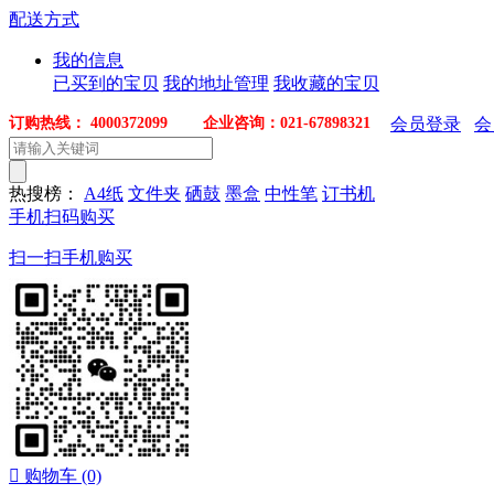
配送方式
我的信息
已买到的宝贝
我的地址管理
我收藏的宝贝
订购热线： 4000372099 企业咨询：021-67898321
会员登录
会
热搜榜：
A4纸
文件夹
硒鼓
墨盒
中性笔
订书机
手机扫码购买
扫一扫手机购买

购物车
(0)