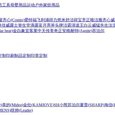
洁工具
母婴用品
运动户外
家纺用品
屋
齐心(Comix)
爱特福
飞利浦
得力
悠米
舒洁
得宝
齐正
唯洁雅
齐心
威
肤佳
威露士
资生堂
滴露
蓝月亮
斧头牌
洁霸
清道王
白云
威猛先生
汰
r bear)
金白象
宜客莱
中天
传美
奇正
安格耐特(Agnite)
苏泊尔
定制
印刷制品定制
印章定制
)
美的(Midea)
金灶(KAMJOVE)
SH
小熊
苏泊尔
夏普(SHARP)
海信(Hi
ENS)
统帅(Leader)