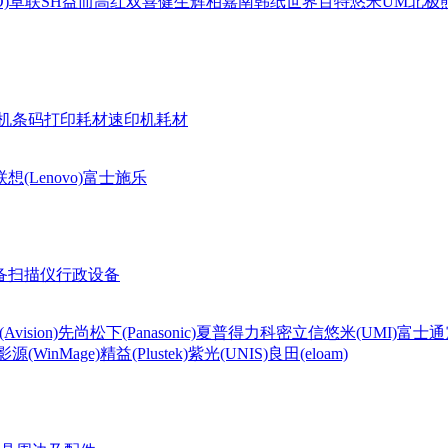
)
卓联
SH
益而高
红双喜
健生
辉柏嘉
南韩纸世界
百特
悠米UM
北极熊(
机条码打印耗材
速印机耗材
联想(Lenovo)
富士施乐
备
扫描仪
行政设备
Avision)
先尚
松下(Panasonic)
夏普
得力
科密
立信
悠米(UMI)
富士通
影源(WinMage)
精益(Plustek)
紫光(UNIS)
良田(eloam)