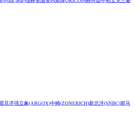
Polar bear)
强林
美国安內斯牌
ORICO
玛丽
何如
中柏
宝克
三菱
震旦
济强
立象(ARGOX)
中崎(ZONERICH)
新北洋(SNBC)
斑马