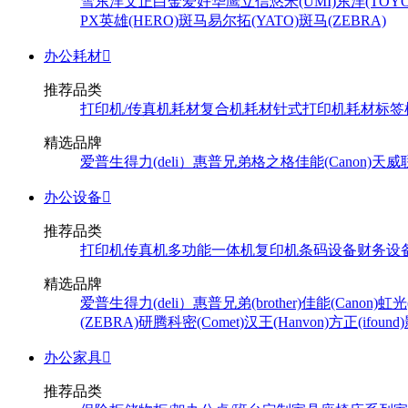
雪
东洋
文正
白金
爱好
华鹰
立信
悠米(UMI)
东洋(TOYO
PX
英雄(HERO)
斑马
易尔拓(YATO)
斑马(ZEBRA)
办公耗材

推荐品类
打印机/传真机耗材
复合机耗材
针式打印机耗材
标签
精选品牌
爱普生
得力(deli）
惠普
兄弟
格之格
佳能(Canon)
天威
办公设备

推荐品类
打印机
传真机
多功能一体机
复印机
条码设备
财务设
精选品牌
爱普生
得力(deli）
惠普
兄弟(brother)
佳能(Canon)
虹光(
(ZEBRA)
研腾
科密(Comet)
汉王(Hanvon)
方正(ifound)
办公家具

推荐品类