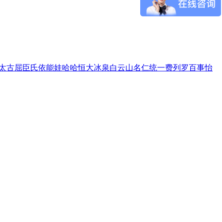
太古
屈臣氏
依能
娃哈哈
恒大冰泉
白云山
名仁
统一
费列罗
百事
怡