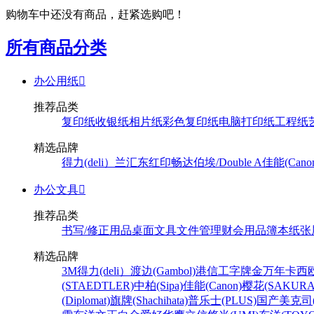
购物车中还没有商品，赶紧选购吧！
所有商品分类
办公用纸

推荐品类
复印纸
收银纸
相片纸
彩色复印纸
电脑打印纸
工程纸
精选品牌
得力(deli）
兰汇东
红印畅
达伯埃/Double A
佳能(Cano
办公文具

推荐品类
书写/修正用品
桌面文具
文件管理
财会用品
簿本纸张
精选品牌
3M
得力(deli）
渡边(Gambol)
港信
工字牌
金万年
卡西欧
(STAEDTLER)
中柏(Sipa)
佳能(Canon)
樱花(SAKURA
(Diplomat)
旗牌(Shachihata)
普乐士(PLUS)
国产
美克司(