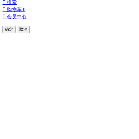

搜索

购物车
0

会员中心
确定
取消