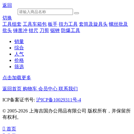
返回
切换
工具组套
工具车箱包
板手
扭力工具
套筒及旋具头
螺丝批及
批头
锤凿冲
钳尺
刀剪
锯锉
防爆工具
销量
综合
人气
价格
筛选
点击加载更多
返回首页
购物车
会员中心
联系我们
ICP备案证书号:
沪ICP备10029311号-4
© 2005-2026 上海吉国办公用品有限公司 版权所有，并保留所
有权利。

首页