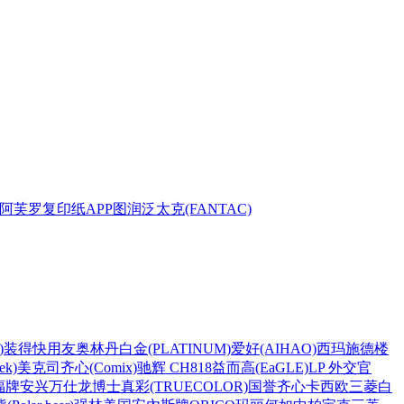
阿芙罗复印纸
APP
图润
泛太克(FANTAC)
)
装得快
用友
奥林丹
白金(PLATINUM)
爱好(AIHAO)
西玛
施德楼
k)
美克司
齐心(Comix)
驰辉 CH818
益而高(EaGLE)
LP 外交官
福牌
安兴
万仕龙
博士
真彩(TRUECOLOR)
国誉
齐心
卡西欧
三菱
白