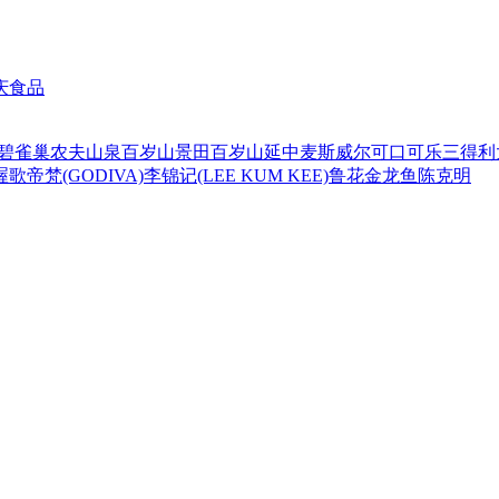
庆食品
碧
雀巢
农夫山泉
百岁山
景田百岁山
延中
麦斯威尔
可口可乐
三得利
喔
歌帝梵(GODIVA)
李锦记(LEE KUM KEE)
鲁花
金龙鱼
陈克明