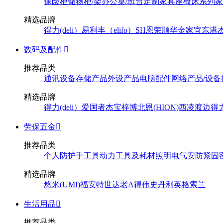
保险柜
储物柜/架
办公桌/班台
定制家具
座椅
床系列
家
精选品牌
得力(deli）
易利丰（elifo）
SH
恩荣
顺华
金家宜
东港
数码及配件

推荐品类
通讯设备
存储产品
外设产品
电脑配件
网络产品/设备
精选品牌
得力(deli）
爱国者
杰宝
梓博
北恩(HION)
西凌
渡边
得
劳保五金

推荐品类
个人防护
手工具
动力工具及耗材
照明
电气
安防
紧固
精选品牌
悠米(UMI)
福安特
世达
老A
得伟
史丹利
英格索兰
生活用品

推荐品类