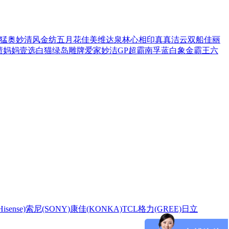
猛
奥妙
清风
金纺
五月花
佳美
维达
泉林
心相印
真真
洁云
双船
佳丽
渍
妈妈壹选
白猫
绿岛
雕牌
爱家
妙洁
GP超霸
南孚
蓝白象
金霸王
六
sense)
索尼(SONY)
康佳(KONKA)
TCL
格力(GREE)
日立