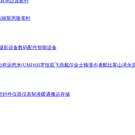
具周边及配件
杰丽斯
恩隆
美时
摄影设备
数码配件
智能设备
力
程远
悠米(UMI)
SH
罗技
双飞燕
戴尔
金士顿
漫步者
酷比客
山泽
永
密封件
仪器仪表
制准暖通
搬运存储