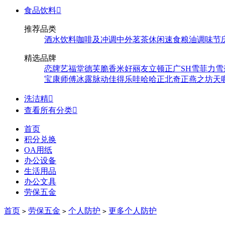
食品饮料

推荐品类
酒水饮料
咖啡及冲调
中外茗茶
休闲速食
粮油调味
节
精选品牌
恋牌
艺福堂
德芙
脆香米
好丽友
立顿
正广
SH
雪菲力
雪
宝
康师傅
冰露
脉动
佳得乐
哇哈哈
正北
奇正
燕之坊
天
洗洁精

查看所有分类

首页
积分兑换
OA用纸
办公设备
生活用品
办公文具
劳保五金
首页
劳保五金
个人防护
更多个人防护
>
>
>