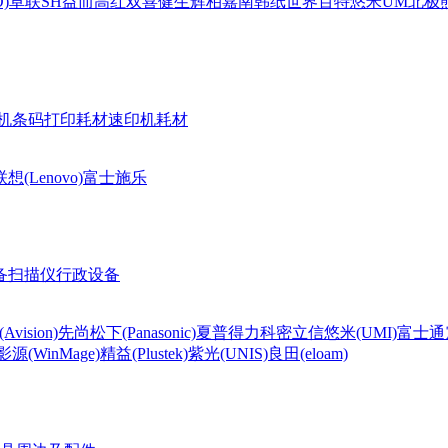
)
卓联
SH
益而高
红双喜
健生
辉柏嘉
南韩纸世界
百特
悠米UM
北极熊(
机条码打印耗材
速印机耗材
联想(Lenovo)
富士施乐
备
扫描仪
行政设备
Avision)
先尚
松下(Panasonic)
夏普
得力
科密
立信
悠米(UMI)
富士通
影源(WinMage)
精益(Plustek)
紫光(UNIS)
良田(eloam)