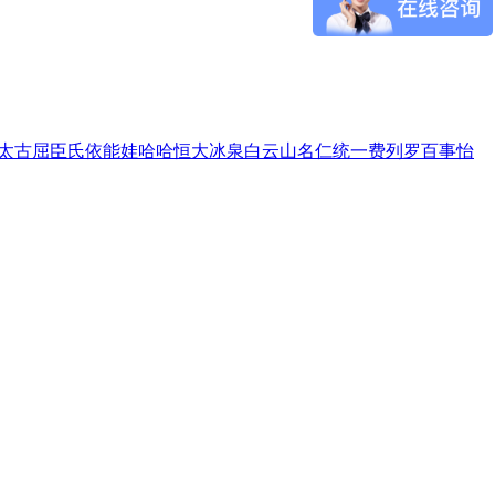
太古
屈臣氏
依能
娃哈哈
恒大冰泉
白云山
名仁
统一
费列罗
百事
怡