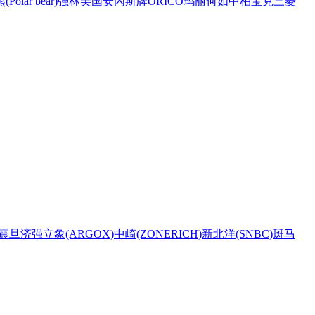
Polar bear)
强林
美国安內斯牌
ORICO
玛丽
何如
中柏
宝克
三菱
震旦
济强
立象(ARGOX)
中崎(ZONERICH)
新北洋(SNBC)
斑马