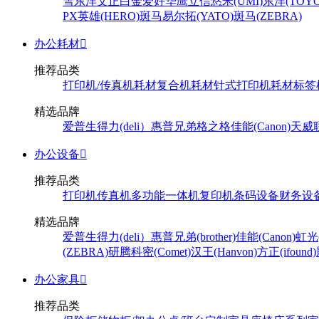
雪
东洋
文正
白金
爱好
华鹰
立信
悠米(UMI)
东洋(TOYO
PX
英雄(HERO)
斑马
易尔拓(YATO)
斑马(ZEBRA)
办公耗材

推荐品类
打印机/传真机耗材
复合机耗材
针式打印机耗材
标签
精选品牌
爱普生
得力(deli）
惠普
兄弟
格之格
佳能(Canon)
天威
办公设备

推荐品类
打印机
传真机
多功能一体机
复印机
条码设备
财务设
精选品牌
爱普生
得力(deli）
惠普
兄弟(brother)
佳能(Canon)
虹光(
(ZEBRA)
研腾
科密(Comet)
汉王(Hanvon)
方正(ifound)
办公家具

推荐品类