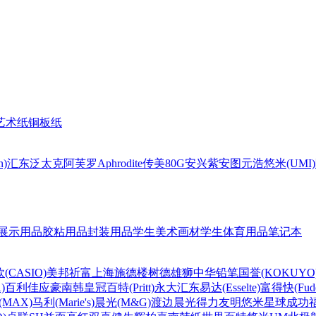
艺术纸
铜板纸
n)
汇东
泛太克
阿芙罗Aphrodite
传美80G
安兴
紫安图
元浩
悠米(UMI)
展示用品
胶粘用品
封装用品
学生美术画材
学生体育用品
笔记本
(CASIO)
美邦祈富
上海
施德楼
树德
雄狮
中华铅笔
国誉(KOKUYO
)
百利佳
应豪
南韩皇冠
百特(Pritt)
永大
汇东
易达(Esselte)
富得快(Fude
MAX)
马利(Marie's)
晨光(M&G)
渡边
晨光
得力
友明
悠米
星球
成功