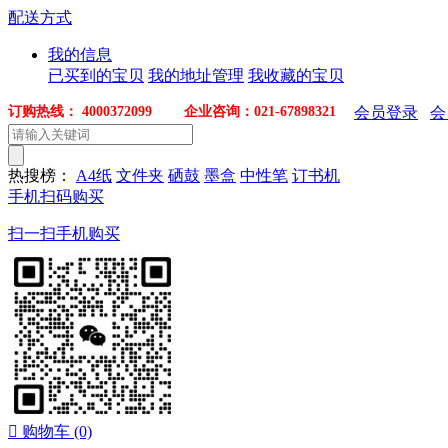
配送方式
我的信息
已买到的宝贝
我的地址管理
我收藏的宝贝
订购热线： 4000372099 企业咨询：021-67898321
会员登录
会
热搜榜：
A4纸
文件夹
硒鼓
墨盒
中性笔
订书机
手机扫码购买
扫一扫手机购买

购物车
(0)