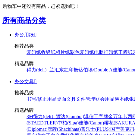
购物车中还没有商品，赶紧选购吧！
所有商品分类
办公用纸

推荐品类
复印纸
收银纸
相片纸
彩色复印纸
电脑打印纸
工程纸
精选品牌
得力(deli）
兰汇东
红印畅
达伯埃/Double A
佳能(Cano
办公文具

推荐品类
书写/修正用品
桌面文具
文件管理
财会用品
簿本纸张
精选品牌
3M
得力(deli）
渡边(Gambol)
港信
工字牌
金万年
卡西欧
(STAEDTLER)
中柏(Sipa)
佳能(Canon)
樱花(SAKURA
(Diplomat)
旗牌(Shachihata)
普乐士(PLUS)
国产
美克司(