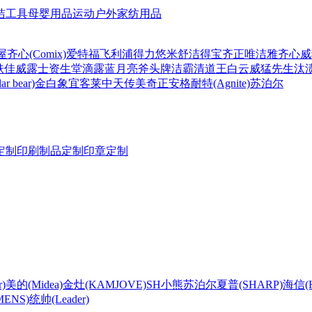
洁工具
母婴用品
运动户外
家纺用品
屋
齐心(Comix)
爱特福
飞利浦
得力
悠米
舒洁
得宝
齐正
唯洁雅
齐心
威
肤佳
威露士
资生堂
滴露
蓝月亮
斧头牌
洁霸
清道王
白云
威猛先生
汰
r bear)
金白象
宜客莱
中天
传美
奇正
安格耐特(Agnite)
苏泊尔
定制
印刷制品定制
印章定制
)
美的(Midea)
金灶(KAMJOVE)
SH
小熊
苏泊尔
夏普(SHARP)
海信(Hi
ENS)
统帅(Leader)