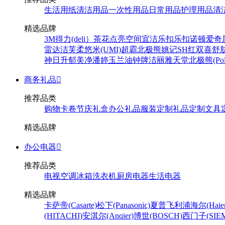
生活用纸
清洁用品
一次性用品
日常用品
护理用品
清
精选品牌
3M
得力(deli）
茶花
点亮空间
宜洁
乐扣乐扣
诺顿
爱奇
雷达
洁芙柔
悠米(UMI)
超霸
北极熊
姚记
SH
红双喜
舒
神
日升
郁美净
潘婷
玉兰油
钟牌
洁丽雅
天堂
北极熊(Pola
商务礼品

推荐品类
购物卡卷
节庆礼盒
办公礼品
服装定制
礼品定制
文具
精选品牌
办公电器

推荐品类
电视
空调
冰箱
洗衣机
厨房电器
生活电器
精选品牌
卡萨帝(Casarte)
松下(Panasonic)
夏普
飞利浦
海尔(Haier
(HITACHI)
安淇尔(Anqier)
博世(BOSCH)
西门子(SIEM