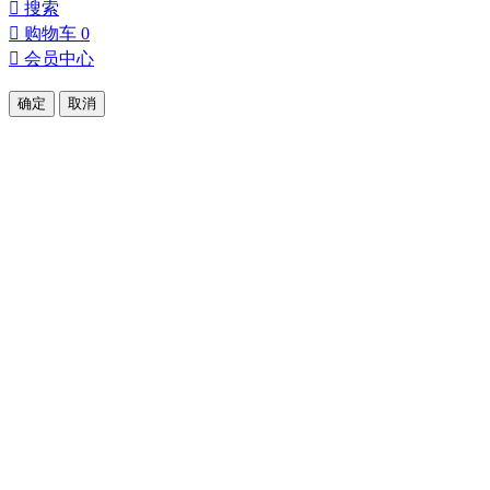

搜索

购物车
0

会员中心
确定
取消