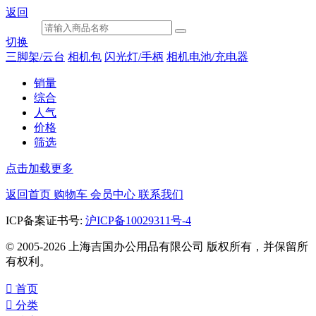
返回
切换
三脚架/云台
相机包
闪光灯/手柄
相机电池/充电器
销量
综合
人气
价格
筛选
点击加载更多
返回首页
购物车
会员中心
联系我们
ICP备案证书号:
沪ICP备10029311号-4
© 2005-2026 上海吉国办公用品有限公司 版权所有，并保留所
有权利。

首页

分类