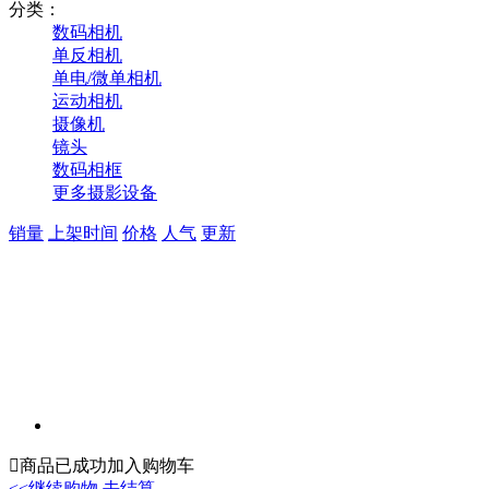
分类：
数码相机
单反相机
单电/微单相机
运动相机
摄像机
镜头
数码相框
更多摄影设备
销量
上架时间
价格
人气
更新

商品已成功加入购物车
<<继续购物
去结算