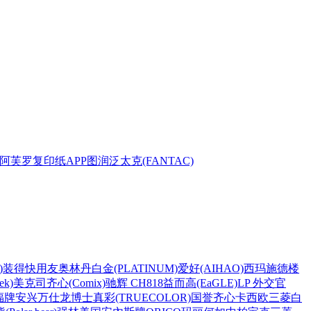
阿芙罗复印纸
APP
图润
泛太克(FANTAC)
)
装得快
用友
奥林丹
白金(PLATINUM)
爱好(AIHAO)
西玛
施德楼
k)
美克司
齐心(Comix)
驰辉 CH818
益而高(EaGLE)
LP 外交官
福牌
安兴
万仕龙
博士
真彩(TRUECOLOR)
国誉
齐心
卡西欧
三菱
白