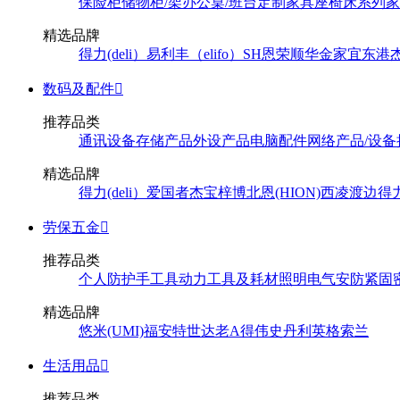
保险柜
储物柜/架
办公桌/班台
定制家具
座椅
床系列
家
精选品牌
得力(deli）
易利丰（elifo）
SH
恩荣
顺华
金家宜
东港
数码及配件

推荐品类
通讯设备
存储产品
外设产品
电脑配件
网络产品/设备
精选品牌
得力(deli）
爱国者
杰宝
梓博
北恩(HION)
西凌
渡边
得
劳保五金

推荐品类
个人防护
手工具
动力工具及耗材
照明
电气
安防
紧固
精选品牌
悠米(UMI)
福安特
世达
老A
得伟
史丹利
英格索兰
生活用品

推荐品类