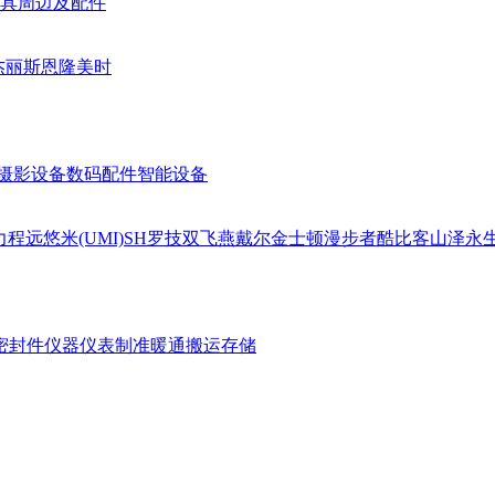
具周边及配件
杰丽斯
恩隆
美时
摄影设备
数码配件
智能设备
力
程远
悠米(UMI)
SH
罗技
双飞燕
戴尔
金士顿
漫步者
酷比客
山泽
永
密封件
仪器仪表
制准暖通
搬运存储