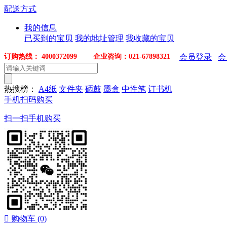
配送方式
我的信息
已买到的宝贝
我的地址管理
我收藏的宝贝
订购热线： 4000372099 企业咨询：021-67898321
会员登录
会
热搜榜：
A4纸
文件夹
硒鼓
墨盒
中性笔
订书机
手机扫码购买
扫一扫手机购买

购物车
(0)