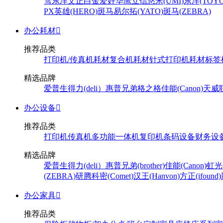
雪
东洋
文正
白金
爱好
华鹰
立信
悠米(UMI)
东洋(TOYO
PX
英雄(HERO)
斑马
易尔拓(YATO)
斑马(ZEBRA)
办公耗材

推荐品类
打印机/传真机耗材
复合机耗材
针式打印机耗材
标签
精选品牌
爱普生
得力(deli）
惠普
兄弟
格之格
佳能(Canon)
天威
办公设备

推荐品类
打印机
传真机
多功能一体机
复印机
条码设备
财务设
精选品牌
爱普生
得力(deli）
惠普
兄弟(brother)
佳能(Canon)
虹光(
(ZEBRA)
研腾
科密(Comet)
汉王(Hanvon)
方正(ifound)
办公家具

推荐品类