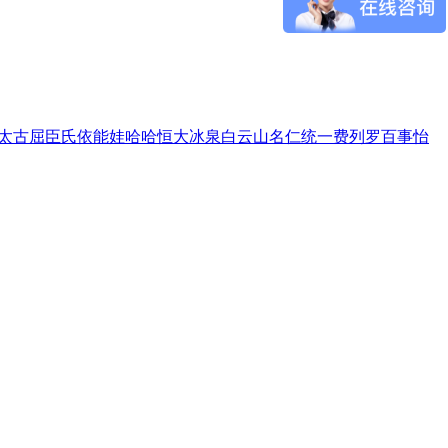
太古
屈臣氏
依能
娃哈哈
恒大冰泉
白云山
名仁
统一
费列罗
百事
怡