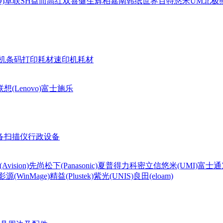
)
卓联
SH
益而高
红双喜
健生
辉柏嘉
南韩纸世界
百特
悠米UM
北极熊(
机条码打印耗材
速印机耗材
联想(Lenovo)
富士施乐
备
扫描仪
行政设备
Avision)
先尚
松下(Panasonic)
夏普
得力
科密
立信
悠米(UMI)
富士通
影源(WinMage)
精益(Plustek)
紫光(UNIS)
良田(eloam)