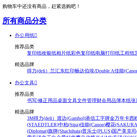
购物车中还没有商品，赶紧选购吧！
所有商品分类
办公用纸

推荐品类
复印纸
收银纸
相片纸
彩色复印纸
电脑打印纸
工程纸
精选品牌
得力(deli）
兰汇东
红印畅
达伯埃/Double A
佳能(Cano
办公文具

推荐品类
书写/修正用品
桌面文具
文件管理
财会用品
簿本纸张
精选品牌
3M
得力(deli）
渡边(Gambol)
港信
工字牌
金万年
卡西欧
(STAEDTLER)
中柏(Sipa)
佳能(Canon)
樱花(SAKURA
(Diplomat)
旗牌(Shachihata)
普乐士(PLUS)
国产
美克司(