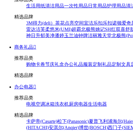
生活用纸
清洁用品
一次性用品
日常用品
护理用品
清
精选品牌
3M
得力(deli）
茶花
点亮空间
宜洁
乐扣乐扣
诺顿
爱奇
雷达
洁芙柔
悠米(UMI)
超霸
北极熊
姚记
SH
红双喜
舒
神
日升
郁美净
潘婷
玉兰油
钟牌
洁丽雅
天堂
北极熊(Pola
商务礼品

推荐品类
购物卡卷
节庆礼盒
办公礼品
服装定制
礼品定制
文具
精选品牌
办公电器

推荐品类
电视
空调
冰箱
洗衣机
厨房电器
生活电器
精选品牌
卡萨帝(Casarte)
松下(Panasonic)
夏普
飞利浦
海尔(Haier
(HITACHI)
安淇尔(Anqier)
博世(BOSCH)
西门子(SIEM