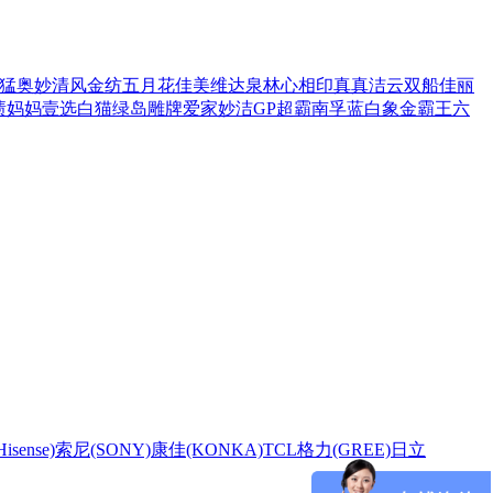
猛
奥妙
清风
金纺
五月花
佳美
维达
泉林
心相印
真真
洁云
双船
佳丽
渍
妈妈壹选
白猫
绿岛
雕牌
爱家
妙洁
GP超霸
南孚
蓝白象
金霸王
六
sense)
索尼(SONY)
康佳(KONKA)
TCL
格力(GREE)
日立