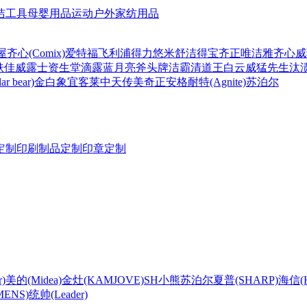
洁工具
母婴用品
运动户外
家纺用品
屋
齐心(Comix)
爱特福
飞利浦
得力
悠米
舒洁
得宝
齐正
唯洁雅
齐心
威
肤佳
威露士
资生堂
滴露
蓝月亮
斧头牌
洁霸
清道王
白云
威猛先生
汰
r bear)
金白象
宜客莱
中天
传美
奇正
安格耐特(Agnite)
苏泊尔
定制
印刷制品定制
印章定制
)
美的(Midea)
金灶(KAMJOVE)
SH
小熊
苏泊尔
夏普(SHARP)
海信(Hi
ENS)
统帅(Leader)