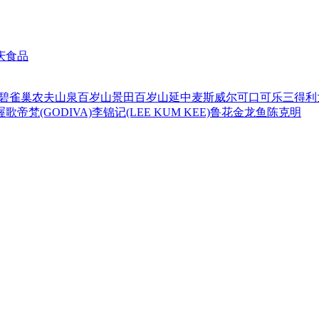
庆食品
碧
雀巢
农夫山泉
百岁山
景田百岁山
延中
麦斯威尔
可口可乐
三得利
喔
歌帝梵(GODIVA)
李锦记(LEE KUM KEE)
鲁花
金龙鱼
陈克明