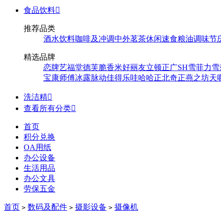
食品饮料

推荐品类
酒水饮料
咖啡及冲调
中外茗茶
休闲速食
粮油调味
节
精选品牌
恋牌
艺福堂
德芙
脆香米
好丽友
立顿
正广
SH
雪菲力
雪
宝
康师傅
冰露
脉动
佳得乐
哇哈哈
正北
奇正
燕之坊
天
洗洁精

查看所有分类

首页
积分兑换
OA用纸
办公设备
生活用品
办公文具
劳保五金
首页
数码及配件
摄影设备
摄像机
>
>
>