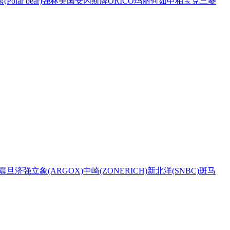
Polar bear)
强林
美国安內斯牌
ORICO
玛丽
何如
中柏
宝克
三菱
震旦
济强
立象(ARGOX)
中崎(ZONERICH)
新北洋(SNBC)
斑马