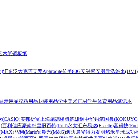
艺术纸
铜板纸
n)
汇东
泛太克
阿芙罗Aphrodite
传美80G
安兴
紫安图
元浩
悠米(UMI)
展示用品
胶粘用品
封装用品
学生美术画材
学生体育用品
笔记本
(CASIO)
美邦祈富
上海
施德楼
树德
雄狮
中华铅笔
国誉(KOKUYO
)
百利佳
应豪
南韩皇冠
百特(Pritt)
永大
汇东
易达(Esselte)
富得快(Fude
MAX)
马利(Marie's)
晨光(M&G)
渡边
晨光
得力
友明
悠米
星球
成功