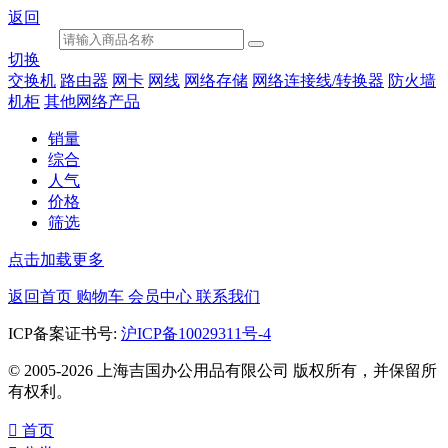
返回
切换
交换机
路由器
网卡
网线
网络存储
网络连接线/转换器
防火墙
机柜
其他网络产品
销量
综合
人气
价格
筛选
点击加载更多
返回首页
购物车
会员中心
联系我们
ICP备案证书号:
沪ICP备10029311号-4
© 2005-2026 上海吉国办公用品有限公司 版权所有，并保留所
有权利。

首页