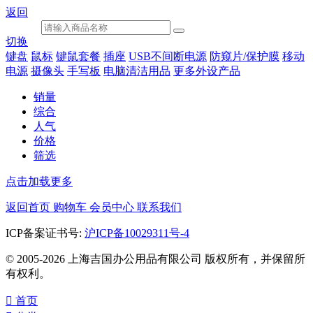
返回
切换
键盘
鼠标
键鼠套餐
插座
USB不间断电源
防窥片/保护膜
移动
电源
摄像头
手写板
电脑清洁用品
更多外设产品
销量
综合
人气
价格
筛选
点击加载更多
返回首页
购物车
会员中心
联系我们
ICP备案证书号:
沪ICP备10029311号-4
© 2005-2026 上海吉国办公用品有限公司 版权所有，并保留所
有权利。

首页